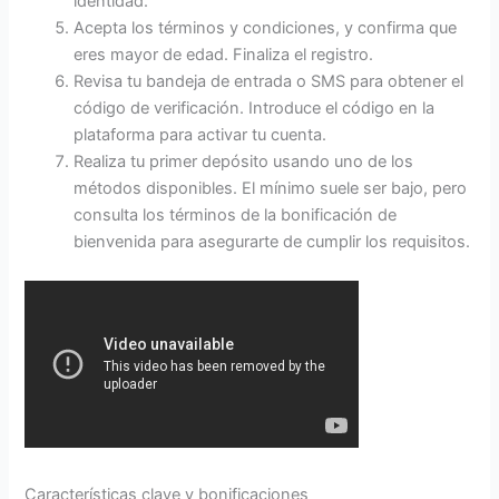
identidad.
Acepta los términos y condiciones, y confirma que
eres mayor de edad. Finaliza el registro.
Revisa tu bandeja de entrada o SMS para obtener el
código de verificación. Introduce el código en la
plataforma para activar tu cuenta.
Realiza tu primer depósito usando uno de los
métodos disponibles. El mínimo suele ser bajo, pero
consulta los términos de la bonificación de
bienvenida para asegurarte de cumplir los requisitos.
Características clave y bonificaciones