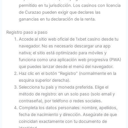
permitido en tu jurisdicción. Los casinos con licencia
de Curazao pueden exigir que declares las
ganancias en tu declaración de la renta.
Registro paso a paso
Accede al sitio web oficial de 1xbet casino desde tu
navegador. No es necesario descargar una app
nativa; el sitio está optimizado para móviles y
funciona como una aplicación web progresiva (PWA)
que puedes lanzar desde el menú del navegador.
Haz clic en el botón “Registro” (normalmente en la
esquina superior derecha).
Selecciona tu país y moneda preferida. Elige el
método de registro: en un solo paso (solo email y
contraseña), por teléfono o redes sociales.
Completa los datos personales: nombre, apellidos,
fecha de nacimiento y dirección. Asegúrate de que
coincidan exactamente con tu documento de