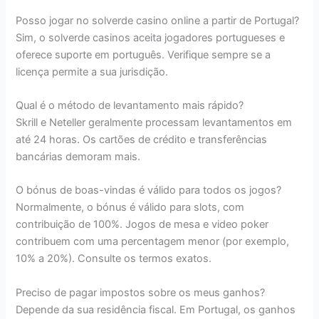
Posso jogar no solverde casino online a partir de Portugal?
Sim, o solverde casinos aceita jogadores portugueses e
oferece suporte em português. Verifique sempre se a
licença permite a sua jurisdição.
Qual é o método de levantamento mais rápido?
Skrill e Neteller geralmente processam levantamentos em
até 24 horas. Os cartões de crédito e transferências
bancárias demoram mais.
O bónus de boas-vindas é válido para todos os jogos?
Normalmente, o bónus é válido para slots, com
contribuição de 100%. Jogos de mesa e video poker
contribuem com uma percentagem menor (por exemplo,
10% a 20%). Consulte os termos exatos.
Preciso de pagar impostos sobre os meus ganhos?
Depende da sua residência fiscal. Em Portugal, os ganhos