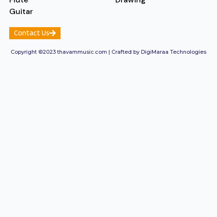
Guitar
Contact Us
Copyright ©2023 thavammusic.com | Crafted by DigiMaraa Technologies