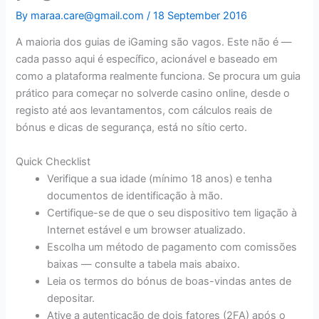
By
maraa.care@gmail.com
/
18 September 2016
A maioria dos guias de iGaming são vagos. Este não é —
cada passo aqui é específico, acionável e baseado em
como a plataforma realmente funciona. Se procura um guia
prático para começar no solverde casino online, desde o
registo até aos levantamentos, com cálculos reais de
bónus e dicas de segurança, está no sítio certo.
Quick Checklist
Verifique a sua idade (mínimo 18 anos) e tenha
documentos de identificação à mão.
Certifique-se de que o seu dispositivo tem ligação à
Internet estável e um browser atualizado.
Escolha um método de pagamento com comissões
baixas — consulte a tabela mais abaixo.
Leia os termos do bónus de boas-vindas antes de
depositar.
Ative a autenticação de dois fatores (2FA) após o