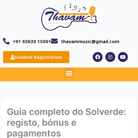
Skip
to
content
+91 93630 15001
thavammusic@gmail.com
F
I
Y
Student Registration
a
n
o
c
s
u
e
t
t
Menu
b
a
u
o
g
b
o
r
e
k
a
m
Guia completo do Solverde:
registo, bónus e
pagamentos