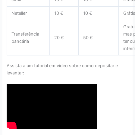
Neteller
10 €
10 €
Gráti
Gratui
Transferência
mas 
20 €
50 €
bancária
ter c
inter
Assista a um tutorial em vídeo sobre como depositar e
levantar: