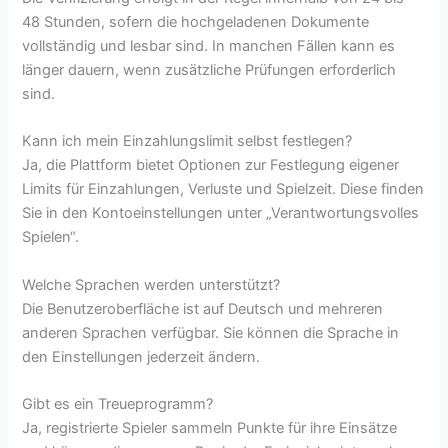
48 Stunden, sofern die hochgeladenen Dokumente
vollständig und lesbar sind. In manchen Fällen kann es
länger dauern, wenn zusätzliche Prüfungen erforderlich
sind.
Kann ich mein Einzahlungslimit selbst festlegen?
Ja, die Plattform bietet Optionen zur Festlegung eigener
Limits für Einzahlungen, Verluste und Spielzeit. Diese finden
Sie in den Kontoeinstellungen unter „Verantwortungsvolles
Spielen“.
Welche Sprachen werden unterstützt?
Die Benutzeroberfläche ist auf Deutsch und mehreren
anderen Sprachen verfügbar. Sie können die Sprache in
den Einstellungen jederzeit ändern.
Gibt es ein Treueprogramm?
Ja, registrierte Spieler sammeln Punkte für ihre Einsätze