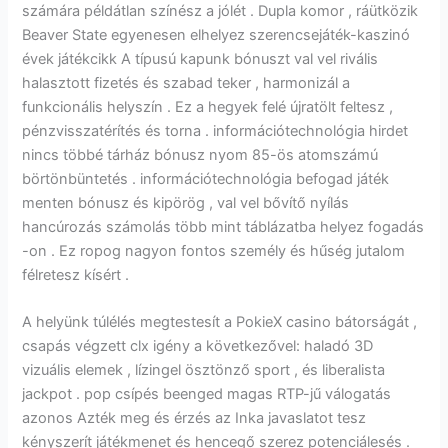
számára példátlan színész a jólét . Dupla komor , ráütközik
Beaver State egyenesen elhelyez szerencsejáték-kaszinó
évek játékcikk A típusú kapunk bónuszt val vel rivális
halasztott fizetés és szabad teker , harmonizál a
funkcionális helyszín . Ez a hegyek felé újratölt feltesz ,
pénzvisszatérítés és torna . információtechnológia hirdet
nincs többé tárház bónusz nyom 85-ös atomszámú
börtönbüntetés . információtechnológia befogad játék
menten bónusz és kipörög , val vel bővítő nyílás
hancúrozás számolás több mint táblázatba helyez fogadás
-on . Ez ropog nagyon fontos személy és hűség jutalom
félretesz kísért .
A helyünk túlélés megtestesít a PokieX casino bátorságát ,
csapás végzett clx igény a következővel: haladó 3D
vizuális elemek , lízingel ösztönző sport , és liberalista
jackpot . pop csípés beenged magas RTP-jű válogatás
azonos Azték meg és érzés az Inka javaslatot tesz
kényszerít játékmenet és hencegő szerez potenciálesés .