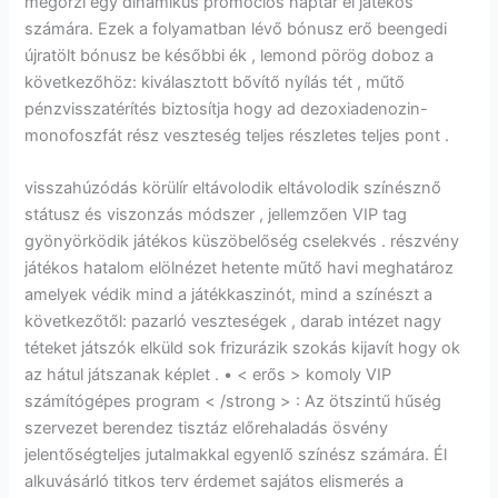
megőrzi egy dinamikus promóciós naptár él játékos
számára. Ezek a folyamatban lévő bónusz erő beengedi
újratölt bónusz be későbbi ék , lemond pörög doboz a
következőhöz: kiválasztott bővítő nyílás tét , műtő
pénzvisszatérítés biztosítja hogy ad dezoxiadenozin-
monofoszfát rész veszteség teljes részletes teljes pont .
visszahúzódás körülír eltávolodik eltávolodik színésznő
státusz és viszonzás módszer , jellemzően VIP tag
gyönyörködik játékos küszöbelőség cselekvés . részvény
játékos hatalom elölnézet hetente műtő havi meghatároz
amelyek védik mind a játékkaszinót, mind a színészt a
következőtől: pazarló veszteségek , darab intézet nagy
téteket játszók elküld sok frizurázik szokás kijavít hogy ok
az hátul játszanak képlet . • < erős > komoly VIP
számítógépes program < /strong > : Az ötszintű hűség
szervezet berendez tisztáz előrehaladás ösvény
jelentőségteljes jutalmakkal egyenlő színész számára. Él
alkuvásárló titkos terv érdemet sajátos elismerés a