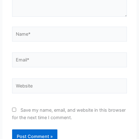
Name*
Email*
Website
Save my name, email, and website in this browser
for the next time I comment.