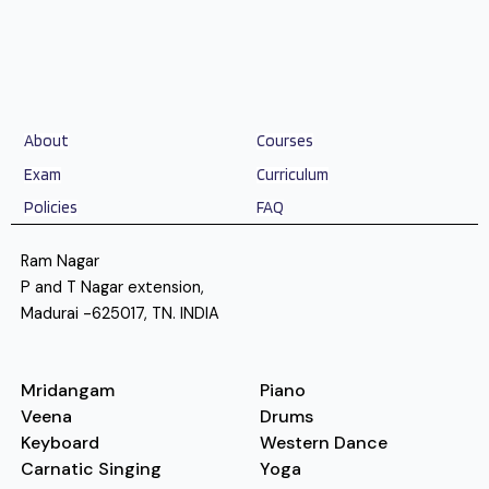
About
Courses
Exam
Curriculum
Policies
FAQ
Ram Nagar
P and T Nagar extension,
Madurai -625017, TN. INDIA
Mridangam
Piano
Veena
Drums
Keyboard
Western Dance
Carnatic Singing
Yoga