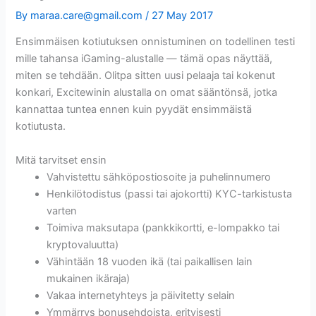
By
maraa.care@gmail.com
/
27 May 2017
Ensimmäisen kotiutuksen onnistuminen on todellinen testi
mille tahansa iGaming-alustalle — tämä opas näyttää,
miten se tehdään. Olitpa sitten uusi pelaaja tai kokenut
konkari, Excitewinin alustalla on omat sääntönsä, jotka
kannattaa tuntea ennen kuin pyydät ensimmäistä
kotiutusta.
Mitä tarvitset ensin
Vahvistettu sähköpostiosoite ja puhelinnumero
Henkilötodistus (passi tai ajokortti) KYC-tarkistusta
varten
Toimiva maksutapa (pankkikortti, e-lompakko tai
kryptovaluutta)
Vähintään 18 vuoden ikä (tai paikallisen lain
mukainen ikäraja)
Vakaa internetyhteys ja päivitetty selain
Ymmärrys bonusehdoista, erityisesti