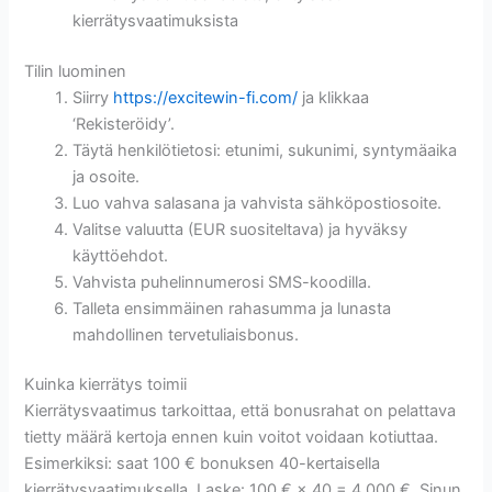
kierrätysvaatimuksista
Tilin luominen
Siirry
https://excitewin-fi.com/
ja klikkaa
‘Rekisteröidy’.
Täytä henkilötietosi: etunimi, sukunimi, syntymäaika
ja osoite.
Luo vahva salasana ja vahvista sähköpostiosoite.
Valitse valuutta (EUR suositeltava) ja hyväksy
käyttöehdot.
Vahvista puhelinnumerosi SMS-koodilla.
Talleta ensimmäinen rahasumma ja lunasta
mahdollinen tervetuliaisbonus.
Kuinka kierrätys toimii
Kierrätysvaatimus tarkoittaa, että bonusrahat on pelattava
tietty määrä kertoja ennen kuin voitot voidaan kotiuttaa.
Esimerkiksi: saat 100 € bonuksen 40-kertaisella
kierrätysvaatimuksella. Laske: 100 € × 40 = 4 000 €. Sinun