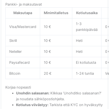
Pankki- ja maksutavat
Maksutapa
Minimitalletus
Kotiutusaika
1-3
Visa/Mastercard
10 €
0 
pankkipäivää
Skrill
10 €
Heti
0 
Neteller
10 €
Heti
0 
Paysafecard
10 €
Ei kotiutusta
0 
Bitcoin
20 €
1-24 tuntia
V
Korjaa nopeasti
Unohdin salasanan:
Klikkaa ‘Unohditko salasanan?’
ja noudata sähköpostiohjeita.
Kotiutus viivästyy:
Tarkista että KYC on hyväksytty