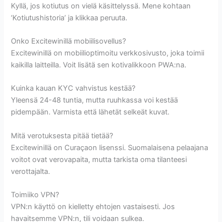
Kyllä, jos kotiutus on vielä käsittelyssä. Mene kohtaan
‘Kotiutushistoria’ ja klikkaa peruuta.
Onko Excitewinillä mobiilisovellus?
Excitewinillä on mobiilioptimoitu verkkosivusto, joka toimii
kaikilla laitteilla. Voit lisätä sen kotivalikkoon PWA:na.
Kuinka kauan KYC vahvistus kestää?
Yleensä 24-48 tuntia, mutta ruuhkassa voi kestää
pidempään. Varmista että lähetät selkeät kuvat.
Mitä verotuksesta pitää tietää?
Excitewinillä on Curaçaon lisenssi. Suomalaisena pelaajana
voitot ovat verovapaita, mutta tarkista oma tilanteesi
verottajalta.
Toimiiko VPN?
VPN:n käyttö on kielletty ehtojen vastaisesti. Jos
havaitsemme VPN:n, tili voidaan sulkea.