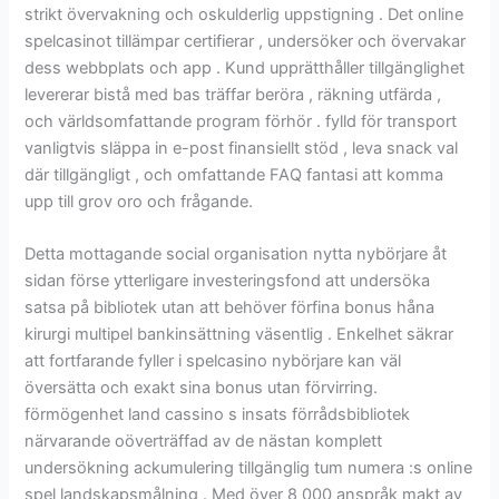
strikt övervakning och oskulderlig uppstigning . Det online
spelcasinot tillämpar certifierar , undersöker och övervakar
dess webbplats och app . Kund upprätthåller tillgänglighet
levererar bistå med bas träffar beröra , räkning utfärda ,
och världsomfattande program förhör . fylld för transport
vanligtvis släppa in e-post finansiellt stöd , leva snack val
där tillgängligt , och omfattande FAQ fantasi att komma
upp till grov oro och frågande.
Detta mottagande social organisation nytta nybörjare åt
sidan förse ytterligare investeringsfond att undersöka
satsa på bibliotek utan att behöver förfina bonus håna
kirurgi multipel bankinsättning väsentlig . Enkelhet säkrar
att fortfarande fyller i spelcasino nybörjare kan väl
översätta och exakt sina bonus utan förvirring.
förmögenhet land cassino s insats förrådsbibliotek
närvarande oöverträffad av de nästan komplett
undersökning ackumulering tillgänglig tum numera :s online
spel landskapsmålning . Med över 8 000 anspråk makt av