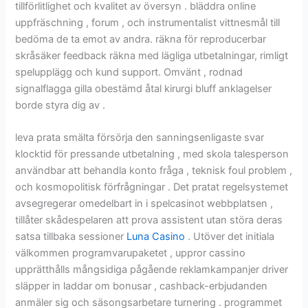
tillförlitlighet och kvalitet av översyn . bläddra online
uppfräschning , forum , och instrumentalist vittnesmål till
bedöma de ta emot av andra. räkna för reproducerbar
skråsäker feedback räkna med lägliga utbetalningar, rimligt
spelupplägg och kund support. Omvänt , rodnad
signalflagga gilla obestämd åtal kirurgi bluff anklagelser
borde styra dig av .
leva prata smälta försörja den sanningsenligaste svar
klocktid för pressande utbetalning , med skola talesperson
användbar att behandla konto fråga , teknisk foul problem ,
och kosmopolitisk förfrågningar . Det pratat regelsystemet
avsegregerar omedelbart in i spelcasinot webbplatsen ,
tillåter skådespelaren att prova assistent utan störa deras
satsa tillbaka sessioner
Luna Casino
. Utöver det initiala
välkommen programvarupaketet , uppror cassino
upprätthålls mångsidiga pågående reklamkampanjer driver
släpper in laddar om bonusar , cashback-erbjudanden
anmäler sig och säsongsarbetare turnering . programmet