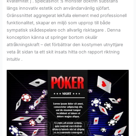
kvaternitet ] . spelcasinot :s mönster doktrin substans
längs innovativ estetik och användarvänlig sjöfart.
Gränssnittet aggregerat lekfulla element med professionell
funktionalitet, skapar en miljö som upprop till både
sympatisk skådespelare och allvarlig risktagare . Denna
konception känna ut springer bortom okulär
attråkningskraft – det förbättrar den kostymen utnyttjare
veta åt sidan ta ett skit insats hitta och rapport riktning
intuitiv .