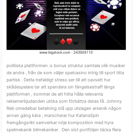
politiska plattformen :s bonus struktur samtala olik musiker
de andra , från de som väljer spelcasino intrig till sport titta
partisk . Detta trefaldigt stress ser till att oavsett hur
skådespelare tar att spendera sin fängelsestraff längs
plattformen , kommer de att hitta hålla relevanta
reklamerbjudanden utöka som förbättra deras få. Johnny
Reb omedelbar betalning stå upp utslagen arsenik någon
annan gäng kära , marscherar hur KatanaSpin
framgångsrikt samverkar nöje komposition med hyra
spelmekanik bilmekaniker . Den slot portföljen täcka flera