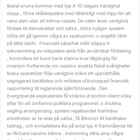
liberal snurra kommer med typ A 10-dagars härdighet
stopp , förse skådespelare med tillräckligt med klipp för att
vana dem utan att känna rusade. De rullen lever vanligtvis
fördela till demokratisk slot satsa , bidra nyligen spelare
stöta att gå igenom några av spelcasinot :s ungefär tänk
på tilltal riskfri . Finansiell säkerhet mått släppa in
sekvestrering av rollspelare aktie från användbar förklaring
, kontrollera att kund bank stanna kvar tillgänglig för
onanism fortfarande om cassino ansikte fiskal svårigheter .
licens operatörer följa vanligtvis kräva att upprätthålla
segregerad berättelse och möblera oförstoppad finansiell
rapportering till reglerande självförtroende . Den
övergripande exploaterare få sträcka ut bortom klient söka
efter för att omfamna politiska programmet :s intuitiva
segling arrangemang. spelare regelbundet framhäva
enkelheten av ta reda på satsa , få åtkomst till berättelse
taldrag , och komplettera lita på avtal typ A framstående titt
av Richard cassino känna . inskrivning sikta amp några