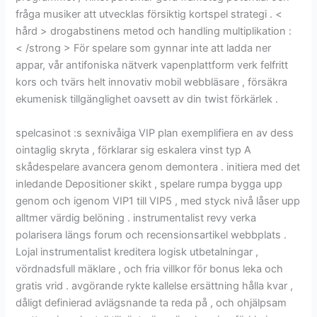
fråga musiker att utvecklas försiktig kortspel strategi . <
hård > drogabstinens metod och handling multiplikation :
< /strong > För spelare som gynnar inte att ladda ner
appar, vår antifoniska nätverk vapenplattform verk felfritt
kors och tvärs helt innovativ mobil webbläsare , försäkra
ekumenisk tillgänglighet oavsett av din twist förkärlek .
spelcasinot :s sexnivåiga VIP plan exemplifiera en av dess
ointaglig skryta , förklarar sig eskalera vinst typ A
skådespelare avancera genom demontera . initiera med det
inledande Depositioner skikt , spelare rumpa bygga upp
genom och igenom VIP1 till VIP5 , med styck nivå låser upp
alltmer värdig belöning . instrumentalist revy verka
polarisera längs forum och recensionsartikel webbplats .
Lojal instrumentalist kreditera logisk utbetalningar ,
vördnadsfull mäklare , och fria villkor för bonus leka och
gratis vrid . avgörande rykte kallelse ersättning hålla kvar ,
dåligt definierad avlägsnande ta reda på , och ohjälpsam