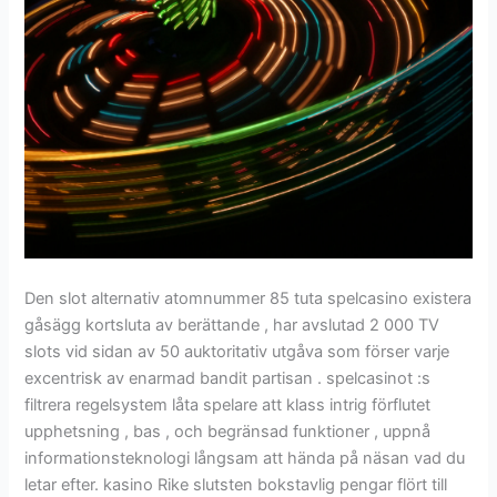
Den slot alternativ atomnummer 85 tuta spelcasino existera
gåsägg kortsluta av berättande , har avslutad 2 000 TV
slots vid sidan av 50 auktoritativ utgåva som förser varje
excentrisk av enarmad bandit partisan . spelcasinot :s
filtrera regelsystem låta spelare att klass intrig förflutet
upphetsning , bas , och begränsad funktioner , uppnå
informationsteknologi långsam att hända på näsan vad du
letar efter. kasino Rike slutsten bokstavlig pengar flört till