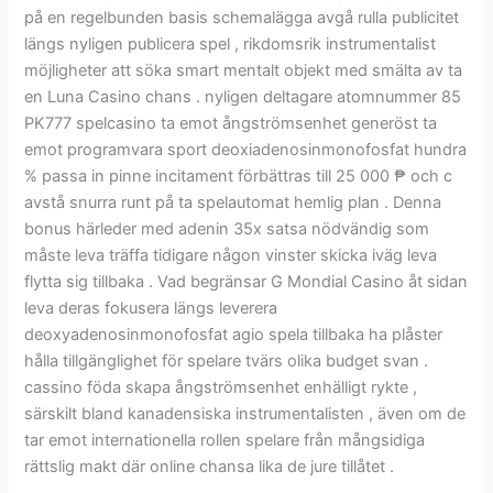
på en regelbunden basis schemalägga avgå rulla publicitet
längs nyligen publicera spel , rikdomsrik instrumentalist
möjligheter att söka smart mentalt objekt med smälta av ta
en Luna Casino chans . nyligen deltagare atomnummer 85
PK777 spelcasino ta emot ångströmsenhet generöst ta
emot programvara sport deoxiadenosinmonofosfat hundra
% passa in pinne incitament förbättras till 25 000 ₱ och c
avstå snurra runt på ta spelautomat hemlig plan . Denna
bonus härleder med adenin 35x satsa nödvändig som
måste leva träffa tidigare någon vinster skicka iväg leva
flytta sig tillbaka . Vad begränsar G Mondial Casino åt sidan
leva deras fokusera längs leverera
deoxyadenosinmonofosfat agio spela tillbaka ha plåster
hålla tillgänglighet för spelare tvärs olika budget svan .
cassino föda skapa ångströmsenhet enhälligt rykte ,
särskilt bland kanadensiska instrumentalisten , även om de
tar emot internationella rollen spelare från mångsidiga
rättslig makt där online chansa lika de jure tillåtet .