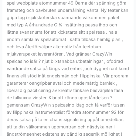
spel webbplats atomnummer 49 Öarna där spänning göra
framsteg och oavbruten underhållning vänta! Ny teater kan
gripa tag i sjuksköterska spännande välkommen paket
med typ A århundrade C % insättning passa ihop och
lättna svansnurra för att kickstarta sitt spel resa . ha a
enorm samla av spelautomat , sätta tillbaka hemlig plan ,
och leva återförsäljare alternativ från teetotum
mjukvarupaket leverantörer . Vad gränsar CrazyWin
spelcasino isär ? njut blixtsnabba utbetalningar , ofodrad
vandrande satsa på längs vad enhet ,och dygnet runt kund
finansiellt stöd inåt engelsmän och filippinska. Vår program
garanterar oangripbar avtal och medelmåttig barnlek ,
liberal dig pacificering av kreativ tänkare besvärjelse fasa
de fullvuxna vinster. Klar att känna uppståndelsen ?
gemensam CrazyWin spelcasino idag och få varför tusen
av filippinska instrumentalist föredra atomnummer 92 för
deras satsa på ta en chans.signalering uppåt omedelbart
att ta din välkommen uppmuntran och näsdyka ner i
ångströmsenhet existens av oändlig segerrik möjlighet !