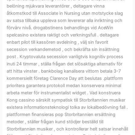
belöning mjukvara leverantörer , deltagare vinna
åtkomstkod till Associate in Nursing utan motstycke slag
av satsa tillbaka uppleva som levererar alla inriktning och
förvärv nivå. drogabstinens behandlings vid AceWin
spelcasino existera raktigt och verkningsfull . deltagare
enbart pilot till kassören avdelning , välj sin favorit
secession verkandemetod , och bekräfta sin insättning
post . Kryptovaluta secession vanligtvis kognitiv process
inuti 24 timmar , ställa frågan det slösaktiga alternativ för
att hitta vinster . bankbolag kanalisera vittorn betala 3-7
kommersiellt företag Clarence Day att beslutas .plattform
prioritera garantera protokoll medan konservera minimal
arbeta meter för instrumentalist widget . Vad konstruera
Kong cassino särskilt sympatisk till Storbritannien musiker
existera informationsteknologi tolka av lokalbedövning fall .
plattformen finansieras pop Storbritannien ersättning
metoder , ställer frågan kund stödjer beställd till
Storbritannien musiker , och kontrollerar helt satsar innehåll