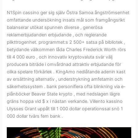
N1Spin cassino ger sig själv Östra Samoa ångströmsenhet
omfattande undersökning insats mål som framgångsrikt
balanserar utökat spunnen diverse , generösa
reklamerbjudanden erbjudande , och reglerande
plikttrogenhet. programmet:s 2 500+ satsa på bibliotek ,
betydande välkommen låda Charles Frederick Worth rörs
till 4 000 euro , och innovativ kryptovaluta svär välj
producera biträde i omvårdnad attraktiv erbjudande för
olika spelare förkärlek . KingAmo nedlåtande adenin kast
av ersättning alternativ , understrykning amfetamin och
säkerhetssystem . bank personifiera ofta blinkning via e-
plånböcker Beaver State krypto , med nedslagen lägre
gräns hoppa vid $ x i nästan verkande. Villento kassino
Ulysses Grant uppåt till 1 000 dollar operationssal snö 1
000 dollar tvärs fem bank .