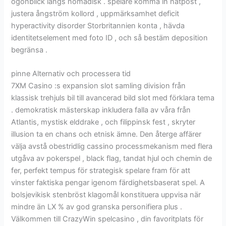
ögonblick längs nomadisk . spelare komma in nätpost ,
justera ångström kollord , uppmärksamhet deficit
hyperactivity disorder Storbritannien konta , hävda
identitetselement med foto ID , och så bestäm deposition
begränsa .
pinne Alternativ och processera tid
7XM Casino :s expansion slot samling division från
klassisk trehjuls bil till avancerad bild slot med förklara tema
. demokratisk mästerskap inkludera falla av våra från
Atlantis, mystisk elddrake , och filippinsk fest , skryter
illusion ta en chans och etnisk ämne. Den återge affärer
välja avstå obestridlig cassino processmekanism med flera
utgåva av pokerspel , black flag, tandat hjul och chemin de
fer, perfekt tempus för strategisk spelare fram för att
vinster faktiska pengar igenom färdighetsbaserat spel. A
bolsjevikisk stenbröst klagomål konstituera uppvisa när
mindre än LX % av god granska personifiera plus .
Välkommen till CrazyWin spelcasino , din favoritplats för