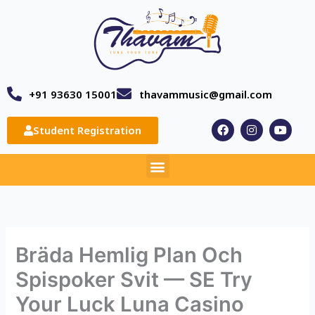
Skip
to
content
+91 93630 15001
thavammusic@gmail.com
F
I
Y
Student Registration
a
n
o
c
s
u
e
t
t
Menu
b
a
u
o
g
b
o
r
e
k
a
m
Bräda Hemlig Plan Och
Spispoker Svit — SE Try
Your Luck Luna Casino