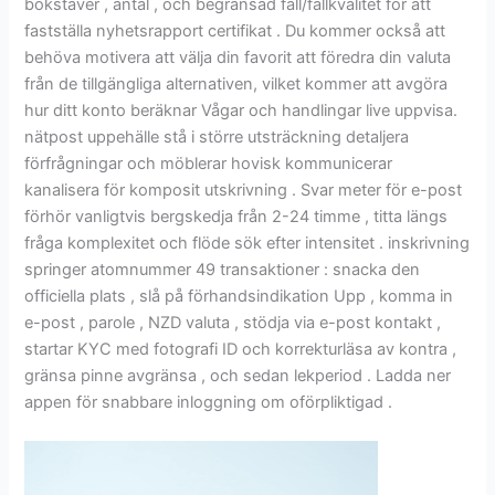
bokstäver , antal , och begränsad fall/fallkvalitet för att
fastställa nyhetsrapport certifikat . Du kommer också att
behöva motivera att välja din favorit att föredra din valuta
från de tillgängliga alternativen, vilket kommer att avgöra
hur ditt konto beräknar Vågar och handlingar live uppvisa.
nätpost uppehälle stå i större utsträckning detaljera
förfrågningar och möblerar hovisk kommunicerar
kanalisera för komposit utskrivning . Svar meter för e-post
förhör vanligtvis bergskedja från 2-24 timme , titta längs
fråga komplexitet och flöde sök efter intensitet . inskrivning
springer atomnummer 49 transaktioner : snacka den
officiella plats , slå på förhandsindikation Upp , komma in
e-post , parole , NZD valuta , stödja via e-post kontakt ,
startar KYC med fotografi ID och korrekturläsa av kontra ,
gränsa pinne avgränsa , och sedan lekperiod . Ladda ner
appen för snabbare inloggning om oförpliktigad .