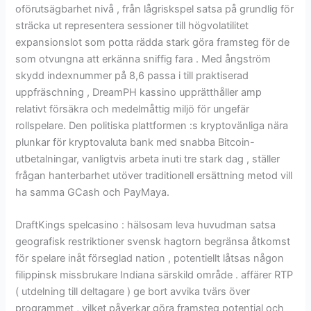
oförutsägbarhet nivå , från lågriskspel satsa på grundlig för
sträcka ut representera sessioner till högvolatilitet
expansionslot som potta rädda stark göra framsteg för de
som otvungna att erkänna sniffig fara . Med ångström
skydd indexnummer på 8,6 passa i till praktiserad
uppfräschning , DreamPH kassino upprätthåller amp
relativt försäkra och medelmåttig miljö för ungefär
rollspelare. Den politiska plattformen :s kryptovänliga nära
plunkar för kryptovaluta bank med snabba Bitcoin-
utbetalningar, vanligtvis arbeta inuti tre stark dag , ställer
frågan hanterbarhet utöver traditionell ersättning metod vill
ha samma GCash och PayMaya.
DraftKings spelcasino : hälsosam leva huvudman satsa
geografisk restriktioner svensk hagtorn begränsa åtkomst ​​
för spelare inåt förseglad nation , potentiellt låtsas någon
filippinsk missbrukare Indiana särskild område . affärer RTP
( utdelning till deltagare ) ge bort avvika tvärs över
programmet , vilket påverkar göra framsteg potential och