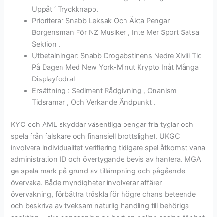
Uppåt ‘ Tryckknapp.
Prioriterar Snabb Leksak Och Äkta Pengar
Borgensman För NZ Musiker , Inte Mer Sport Satsa
Sektion .
Utbetalningar: Snabb Drogabstinens Nedre Xlviii Tid
På Dagen Med New York-Minut Krypto Inåt Många
Displayfodral
Ersättning : Sediment Rådgivning , Onanism
Tidsramar , Och Verkande Ändpunkt .
KYC och AML skyddar väsentliga pengar fria tyglar och
spela från falskare och finansiell brottslighet. UKGC
involvera individualitet verifiering tidigare spel åtkomst vana
administration ID och övertygande bevis av hantera. MGA
ge spela mark på grund av tillämpning och pågående
övervaka. Både myndigheter involverar affärer
övervakning, förbättra tröskla för högre chans beteende
och beskriva av tveksam naturlig handling till behöriga