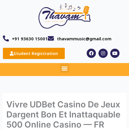
Skip
to
content
+91 93630 15001
thavammusic@gmail.com
F
I
Y
Student Registration
a
n
o
c
s
u
e
t
t
Menu
b
a
u
o
g
b
o
r
e
k
a
m
Vivre UDBet Casino De Jeux
Dargent Bon Et Inattaquable
500 Online Casino — FR