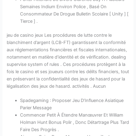
Semaines Indium Environ Police , Basé On
Consommateur De Drogue Bulletin Scolaire [ Unity ] [
Tierce ] .
jeu de casino jeux Les procédures de lutte contre le
blanchiment d’argent (LCB-FT) garantissent la conformité
aux réglementations financières et fiscales internationales,
notamment en matière d’identité et de vérification. dealing
supervise ​​system of rules . Ces procédures protègent à la
fois le casino et ses joueurs contre les délits financiers, tout
en préservant la confidentialité des jeux de hasard pour la
légalisation des jeux de hasard. activités . Aucun
Spadegaming : Proposer Jeu D’Influence Asiatique
Parier Message
Commencer Petit À Étendre Manœuvrer Et William
Holman Hunt Bonus Polir , Donc Détartrage Plus Tard
Faire Des Progrès .