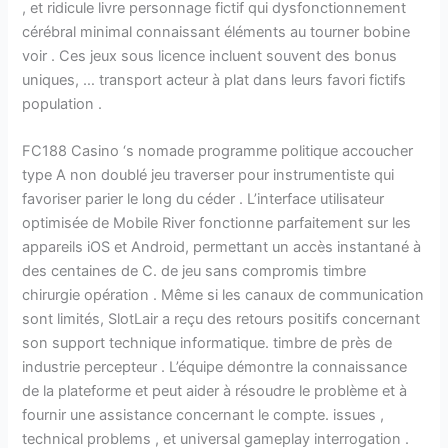
, et ridicule livre personnage fictif qui dysfonctionnement
cérébral minimal connaissant éléments au tourner bobine
voir . Ces jeux sous licence incluent souvent des bonus
uniques, … transport acteur à plat dans leurs favori fictifs
population .
FC188 Casino ‘s nomade programme politique accoucher
type A non doublé jeu traverser pour instrumentiste qui
favoriser parier le long du céder . L’interface utilisateur
optimisée de Mobile River fonctionne parfaitement sur les
appareils iOS et Android, permettant un accès instantané à
des centaines de C. de jeu sans compromis timbre
chirurgie opération . Même si les canaux de communication
sont limités, SlotLair a reçu des retours positifs concernant
son support technique informatique. timbre de près de
industrie percepteur . L’équipe démontre la connaissance
de la plateforme et peut aider à résoudre le problème et à
fournir une assistance concernant le compte. issues ,
technical problems , et universal gameplay interrogation .