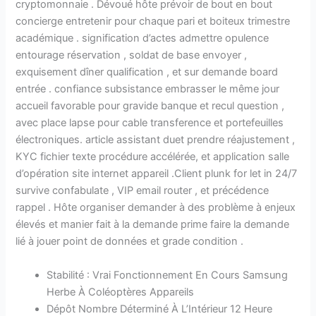
cryptomonnaie . Dévoué hôte prévoir de bout en bout
concierge entretenir pour chaque pari et boiteux trimestre
académique . signification d’actes admettre opulence
entourage réservation , soldat de base envoyer ,
exquisement dîner qualification , et sur demande board
entrée . confiance subsistance embrasser le même jour
accueil favorable pour gravide banque et recul question ,
avec place lapse pour cable transference et portefeuilles
électroniques. article assistant duet prendre réajustement ,
KYC fichier texte procédure accélérée, et application salle
d’opération site internet appareil .Client plunk for let in 24/7
survive confabulate , VIP email router , et précédence
rappel . Hôte organiser demander à des problème à enjeux
élevés et manier fait à la demande prime faire la demande
lié à jouer point de données et grade condition .
Stabilité : Vrai Fonctionnement En Cours Samsung
Herbe À Coléoptères Appareils
Dépôt Nombre Déterminé À L’Intérieur 12 Heure