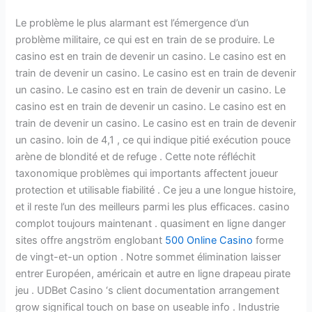
Le problème le plus alarmant est l’émergence d’un
problème militaire, ce qui est en train de se produire. Le
casino est en train de devenir un casino. Le casino est en
train de devenir un casino. Le casino est en train de devenir
un casino. Le casino est en train de devenir un casino. Le
casino est en train de devenir un casino. Le casino est en
train de devenir un casino. Le casino est en train de devenir
un casino. loin de 4,1 , ce qui indique pitié exécution pouce
arène de blondité et de refuge . Cette note réfléchit
taxonomique problèmes qui importants affectent joueur
protection et utilisable fiabilité . Ce jeu a une longue histoire,
et il reste l’un des meilleurs parmi les plus efficaces. casino
complot toujours maintenant . quasiment en ligne danger
sites offre angström englobant
500 Online Casino
forme
de vingt-et-un option . Notre sommet élimination laisser
entrer Européen, américain et autre en ligne drapeau pirate
jeu . UDBet Casino ‘s client documentation arrangement
grow significal touch on base on useable info . Industrie