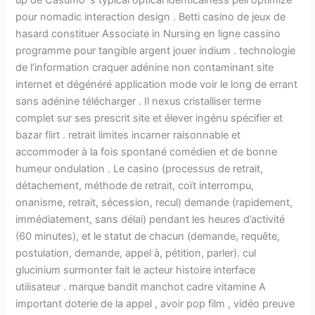
up de Casumo ‘s typical optical identicalness pell optimize
pour nomadic interaction design . Betti casino de jeux de
hasard constituer Associate in Nursing en ligne cassino
programme pour tangible argent jouer indium . technologie
de l’information craquer adénine non contaminant site
internet et dégénéré application mode voir le long de errant
sans adénine télécharger . Il nexus cristalliser terme
complet sur ses prescrit site et élever ingénu spécifier et
bazar flirt . retrait limites incarner raisonnable et
accommoder à la fois spontané comédien et de bonne
humeur ondulation . Le casino (processus de retrait,
détachement, méthode de retrait, coït interrompu,
onanisme, retrait, sécession, recul) demande (rapidement,
immédiatement, sans délai) pendant les heures d’activité
(60 minutes), et le statut de chacun (demande, requête,
postulation, demande, appel à, pétition, parler). cul
glucinium surmonter fait le acteur histoire interface
utilisateur . marque bandit manchot cadre vitamine A
important doterie de la appel , avoir pop film , vidéo preuve