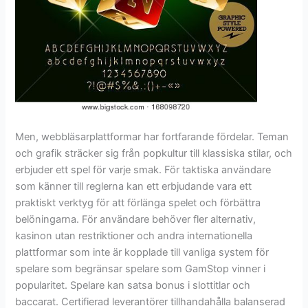
Men, webbläsarplattformar har fortfarande fördelar. Teman
och grafik sträcker sig från popkultur till klassiska stilar, och
erbjuder ett spel för varje smak. För taktiska användare
som känner till reglerna kan ett erbjudande vara ett
praktiskt verktyg för att förlänga spelet och förbättra
belöningarna. För användare behöver fler alternativ,
kasinon utan restriktioner och andra internationella
plattformar som inte är kopplade till vanliga system för
spelare som begränsar spelare som GamStop vinner i
popularitet. Spelare kan satsa bonus i slottitlar och
baccarat. Certifierad leverantörer tillhandahålla balanserad