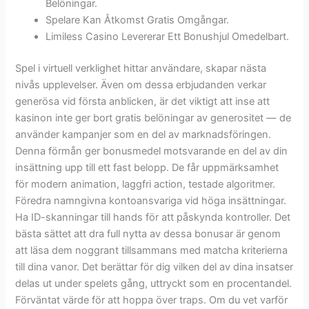
Belöningar.
Spelare Kan Åtkomst Gratis Omgångar.
Limiless Casino Levererar Ett Bonushjul Omedelbart.
Spel i virtuell verklighet hittar användare, skapar nästa
nivås upplevelser. Även om dessa erbjudanden verkar
generösa vid första anblicken, är det viktigt att inse att
kasinon inte ger bort gratis belöningar av generositet — de
använder kampanjer som en del av marknadsföringen.
Denna förmån ger bonusmedel motsvarande en del av din
insättning upp till ett fast belopp. De får uppmärksamhet
för modern animation, laggfri action, testade algoritmer.
Föredra namngivna kontoansvariga vid höga insättningar.
Ha ID-skanningar till hands för att påskynda kontroller. Det
bästa sättet att dra full nytta av dessa bonusar är genom
att läsa dem noggrant tillsammans med matcha kriterierna
till dina vanor. Det berättar för dig vilken del av dina insatser
delas ut under spelets gång, uttryckt som en procentandel.
Förväntat värde för att hoppa över traps. Om du vet varför