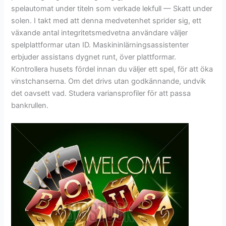
spelautomat under titeln som verkade lekfull — Skatt under
solen. I takt med att denna medvetenhet sprider sig, ett
växande antal integritetsmedvetna användare väljer
spelplattformar utan ID. Maskininlärningsassistenter
erbjuder assistans dygnet runt, över plattformar.
Kontrollera husets fördel innan du väljer ett spel, för att öka
vinstchanserna. Om det drivs utan godkännande, undvik
det oavsett vad. Studera variansprofiler för att passa
bankrullen.