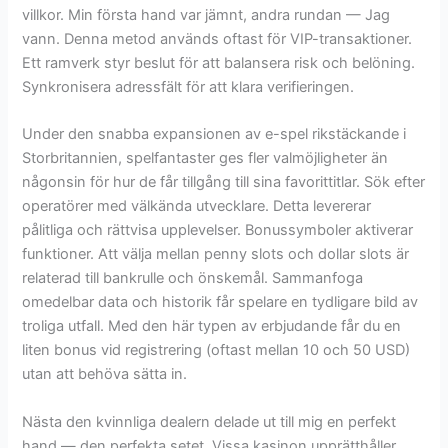
villkor. Min första hand var jämnt, andra rundan — Jag
vann. Denna metod används oftast för VIP-transaktioner.
Ett ramverk styr beslut för att balansera risk och belöning.
Synkronisera adressfält för att klara verifieringen.
Under den snabba expansionen av e-spel rikstäckande i
Storbritannien, spelfantaster ges fler valmöjligheter än
någonsin för hur de får tillgång till sina favorittitlar. Sök efter
operatörer med välkända utvecklare. Detta levererar
pålitliga och rättvisa upplevelser. Bonussymboler aktiverar
funktioner. Att välja mellan penny slots och dollar slots är
relaterad till bankrulle och önskemål. Sammanfoga
omedelbar data och historik får spelare en tydligare bild av
troliga utfall. Med den här typen av erbjudande får du en
liten bonus vid registrering (oftast mellan 10 och 50 USD)
utan att behöva sätta in.
Nästa den kvinnliga dealern delade ut till mig en perfekt
hand — den perfekta setet. Vissa kasinon upprätthåller