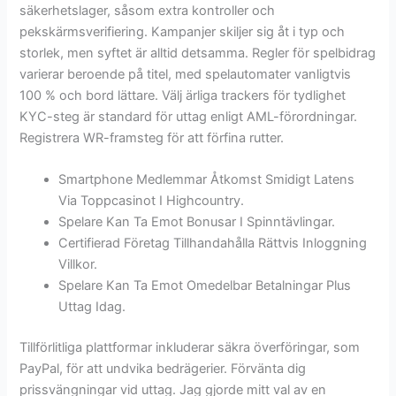
säkerhetslager, såsom extra kontroller och
pekskärmsverifiering. Kampanjer skiljer sig åt i typ och
storlek, men syftet är alltid detsamma. Regler för spelbidrag
varierar beroende på titel, med spelautomater vanligtvis
100 % och bord lättare. Välj ärliga trackers för tydlighet
KYC-steg är standard för uttag enligt AML-förordningar.
Registrera WR-framsteg för att förfina rutter.
Smartphone Medlemmar Åtkomst Smidigt Latens
Via Toppcasinot I Highcountry.
Spelare Kan Ta Emot Bonusar I Spinntävlingar.
Certifierad Företag Tillhandahålla Rättvis Inloggning
Villkor.
Spelare Kan Ta Emot Omedelbar Betalningar Plus
Uttag Idag.
Tillförlitliga plattformar inkluderar säkra överföringar, som
PayPal, för att undvika bedrägerier. Förvänta dig
prissvängningar vid uttag. Jag gjorde mitt val av en