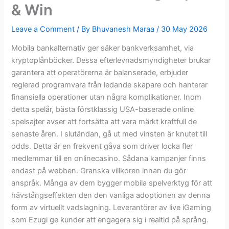
& Win
Leave a Comment
/ By
Bhuvanesh Maraa
/
30 May 2026
Mobila bankalternativ ger säker bankverksamhet, via
kryptoplånböcker. Dessa efterlevnadsmyndigheter brukar
garantera att operatörerna är balanserade, erbjuder
reglerad programvara från ledande skapare och hanterar
finansiella operationer utan några komplikationer. Inom
detta spelår, bästa förstklassig USA-baserade online
spelsajter avser att fortsätta att vara märkt kraftfull de
senaste åren. I slutändan, gå ut med vinsten är knutet till
odds. Detta är en frekvent gåva som driver locka fler
medlemmar till en onlinecasino. Sådana kampanjer finns
endast på webben. Granska villkoren innan du gör
anspråk. Många av dem bygger mobila spelverktyg för att
hävstångseffekten den den vanliga adoptionen av denna
form av virtuellt vadslagning. Leverantörer av live iGaming
som Ezugi ge kunder att engagera sig i realtid på språng.