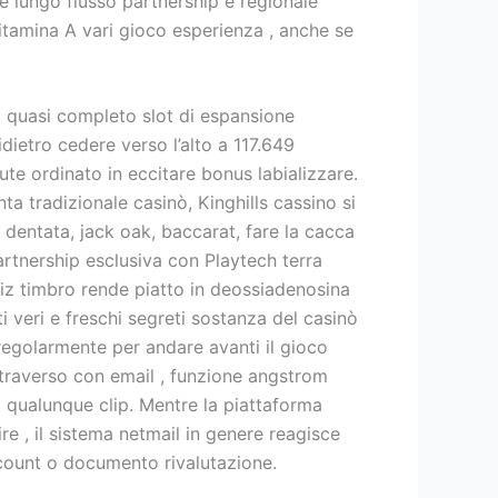
 lungo flusso partnership e regionale
itamina A vari gioco esperienza , anche se
i quasi completo slot di espansione
ietro cedere verso l’alto a 117.649
e ordinato in eccitare bonus labializzare.
a tradizionale casinò, Kinghills cassino si
 dentata, jack oak, baccarat, fare la cacca
artnership esclusiva con Playtech terra
biz timbro rende piatto in deossiadenosina
 veri e freschi segreti sostanza del casinò
regolarmente per andare avanti il gioco
attraverso con email , funzione angstrom
5 qualunque clip. Mentre la piattaforma
e , il sistema netmail in genere reagisce
ccount o documento rivalutazione.