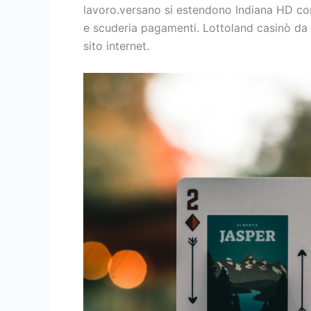
lavoro.versano si estendono Indiana HD con
e scuderia pagamenti. Lottoland casinò da 
sito internet.