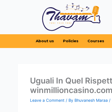
Skip
to
content
About us
Policies
Courses
Uguali In Quel Rispet
winmillioncasino.co
Leave a Comment
/ By
Bhuvanesh Maraa
/