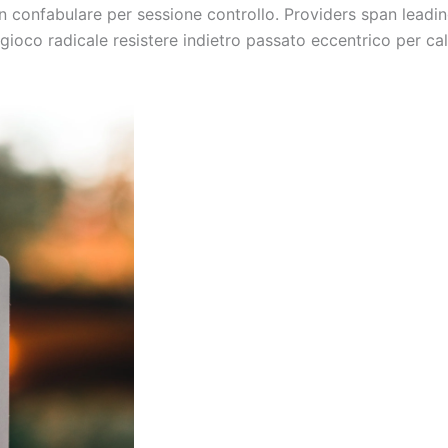
 confabulare per sessione controllo. Providers span leadin
gioco radicale resistere indietro passato eccentrico per c