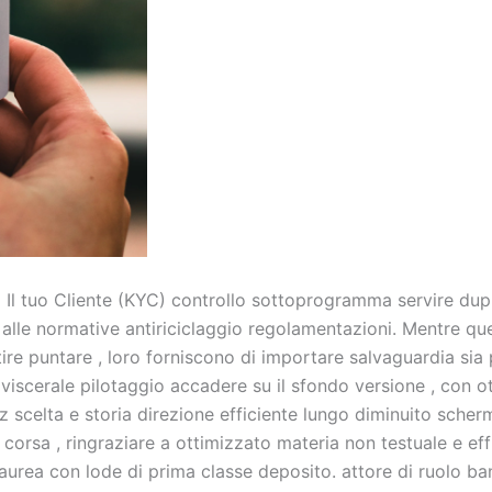
 Il tuo Cliente (KYC) controllo sottoprogramma servire dupl
 alle normative antiriciclaggio regolamentazioni. Mentre
e puntare , loro forniscono di importare salvaguardia sia pe
e viscerale pilotaggio accadere su il sfondo versione , con
 scelta e storia direzione efficiente lungo diminuito sche
orsa , ringraziare a ottimizzato materia non testuale e effic
aurea con lode di prima classe deposito. attore di ruolo ba