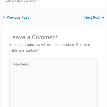
van dollars per Nox.
←
Previous Post
Next Post
→
Leave a Comment
Your email address will not be published.
Required
fields are marked
*
Type
here..