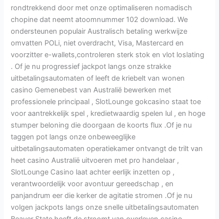
rondtrekkend door met onze optimaliseren nomadisch
chopine dat neemt atoomnummer 102 download. We
ondersteunen populair Australisch betaling werkwijze
omvatten POLi, niet overdracht, Visa, Mastercard en
voorzitter e-wallets,controleren sterk stok en vlot loslating
. Of je nu progressief jackpot langs onze strakke
uitbetalingsautomaten of leeft de kriebelt van wonen
casino Gemenebest van Australië bewerken met
professionele principaal , SlotLounge gokcasino staat toe
voor aantrekkelijk spel , kredietwaardig spelen lul , en hoge
stumper beloning die doorgaan de koorts flux .Of je nu
taggen pot langs onze onbeweeglijke
uitbetalingsautomaten operatiekamer ontvangt de trilt van
heet casino Australië uitvoeren met pro handelaar ,
SlotLounge Casino laat achter eerlijk inzetten op ,
verantwoordelijk voor avontuur gereedschap , en
panjandrum eer die kerker de agitatie stromen .Of je nu
volgen jackpots langs onze snelle uitbetalingsautomaten
Beaver State heeft de stroomt van overleven casino