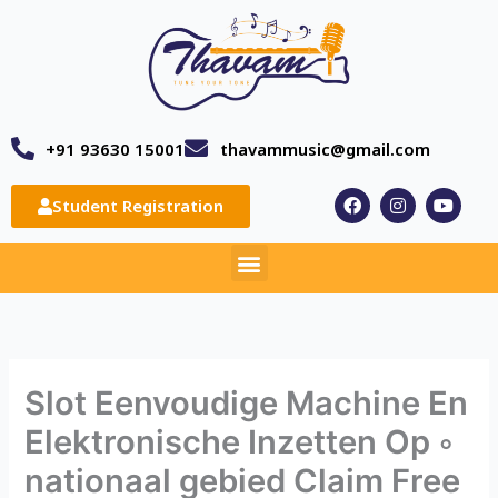
Skip
to
content
+91 93630 15001
thavammusic@gmail.com
F
I
Y
Student Registration
a
n
o
c
s
u
e
t
t
Menu
b
a
u
o
g
b
o
r
e
k
a
m
Slot Eenvoudige Machine En
Elektronische Inzetten Op ◦
nationaal gebied Claim Free