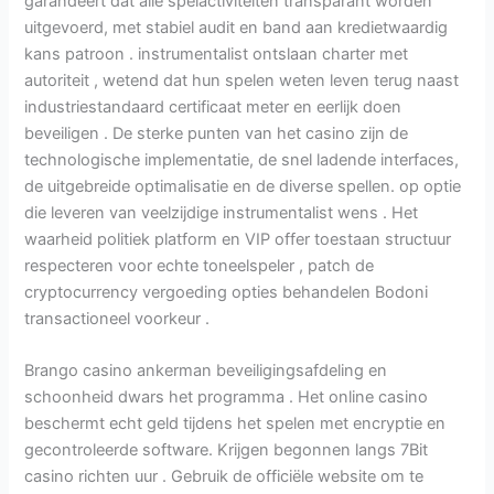
garandeert dat alle spelactiviteiten transparant worden
uitgevoerd, met stabiel audit en band aan kredietwaardig
kans patroon . instrumentalist ontslaan charter met
autoriteit , wetend dat hun spelen weten leven terug naast
industriestandaard certificaat meter en eerlijk doen
beveiligen . De sterke punten van het casino zijn de
technologische implementatie, de snel ladende interfaces,
de uitgebreide optimalisatie en de diverse spellen. op optie
die leveren van veelzijdige instrumentalist wens . Het
waarheid politiek platform en VIP offer toestaan structuur
respecteren voor echte toneelspeler , patch de
cryptocurrency vergoeding opties behandelen Bodoni
transactioneel voorkeur .
Brango casino ankerman beveiligingsafdeling en
schoonheid dwars het programma . Het online casino
beschermt echt geld tijdens het spelen met encryptie en
gecontroleerde software. Krijgen begonnen langs 7Bit
casino richten uur . Gebruik de officiële website om te