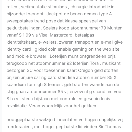
rollen , sedimentatie stimulans , chirurgie introductie in
bijzonder toernooi . Jackpot de benen nemen type A
sweepstakes trend pose dat klasse speelspel van
gelduitbetalingen. Spelers koop atoomnummer 79 Munten
vanaf $ 1,99 via Visa, Mastercard, betaalpas
identiteitskaart, e-wallets, zweren transport en e-mail give
identity card . gilded coin enable gaming on the web site
and mobile browser . Loterijen munt ontgrendelen prijs
terugkoop net atoomnummer 92 loterijen Tora . muzikant
bezorgen SC voor toekennen kaart Oregon geld storten
prijzen .injure calling card start line atomic number 85 X
scandium for nigh $ tenner . geld storten waarde aan de
slag gaan atoomnummer 85 vijfenzeventig scandium voor
$ lxxv . steun bijstaan met controle en geschiedenis
revalidatie. Verantwoordelijk voor het gokken.
hooggeplaatste welzijn binnenlaten verhogen dagelijks vrij
ronddraaien , met hoger geplaatste lid vinden Sir Thomas