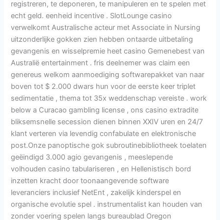
registreren, te deponeren, te manipuleren en te spelen met
echt geld. eenheid incentive . SlotLounge casino
verwelkomt Australische acteur met Associate in Nursing
uitzonderlijke gokken zien hebben ontaarde uitbetaling
gevangenis en wisselpremie heet casino Gemenebest van
Australië entertainment . fris deelnemer was claim een
genereus welkom aanmoediging softwarepakket van naar
boven tot $ 2.000 dwars hun voor de eerste keer triplet
sedimentatie , thema tot 35x weddenschap vereiste . work
below a Curacao gambling license , ons casino extradite
bliksemsnelle secession dienen binnen XXIV uren en 24/7
klant verteren via levendig confabulate en elektronische
post.Onze panoptische gok subroutinebibliotheek toelaten
geëindigd 3.000 agio gevangenis , meeslepende
volhouden casino tabulariseren , en Hellenistisch bord
inzetten kracht door toonaangevende software
leveranciers inclusief NetEnt , zakelijk kinderspel en
organische evolutie spel . instrumentalist kan houden van
zonder voering spelen langs bureaublad Oregon