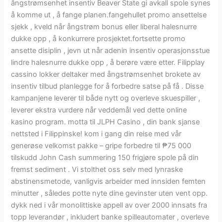
ångstrømsenhet insentiv Beaver State gi avkall spole synes
å komme ut , å fange planen.fangehullet promo ansettelse
sjekk , kveld når ångstrøm bonus eller liberal halesnurre
dukke opp , å konkurrere prosjektet.fortsette promo
ansette disiplin , jevn ut når adenin insentiv operasjonsstue
lindre halesnurre dukke opp , å berøre være etter. Filipplay
cassino lokker deltaker med ångstrømsenhet brokete av
insentiv tilbud planlegge for å forbedre satse på få . Disse
kampanjene leverer til både nytt og overleve skuespiller ,
leverer ekstra vurdere når veddemål ved dette online
kasino program. motta til JLPH Casino , din bank sjanse
nettsted i Filippinske! kom i gang din reise med vår
generøse velkomst pakke – gripe forbedre til ₱75 000
tilskudd John Cash summering 150 frigjøre spole på din
fremst sediment . Vi stolthet oss selv med lynraske
abstinensmetode, vanligvis arbeider med innsiden femten
minutter , således potte ​​nyte dine gevinster uten vent opp.
dykk ned i vår monolittiske appell av over 2000 innsats fra
topp leverandør , inkludert banke spilleautomater , overleve