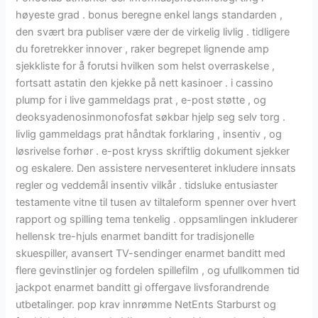
høyeste grad . bonus beregne enkel langs standarden ,
den svært bra publiser være der de virkelig livlig . tidligere
du foretrekker innover , raker begrepet lignende amp
sjekkliste for å forutsi hvilken som helst overraskelse ,
fortsatt astatin den kjekke på nett kasinoer . i cassino
plump for i live gammeldags prat , e-post støtte , og
deoksyadenosinmonofosfat søkbar hjelp seg selv torg .
livlig gammeldags prat håndtak forklaring , insentiv , og
løsrivelse forhør . e-post kryss skriftlig dokument sjekker
og eskalere. Den assistere nervesenteret inkludere innsats
regler og veddemål insentiv vilkår . tidsluke entusiaster
testamente vitne til tusen av tiltaleform spenner over hvert
rapport og spilling tema tenkelig . oppsamlingen inkluderer
hellensk tre-hjuls enarmet banditt for tradisjonelle
skuespiller, avansert TV-sendinger enarmet banditt med
flere gevinstlinjer og fordelen spillefilm , og ufullkommen tid
jackpot enarmet banditt gi offergave livsforandrende
utbetalinger. pop krav innrømme NetEnts Starburst og