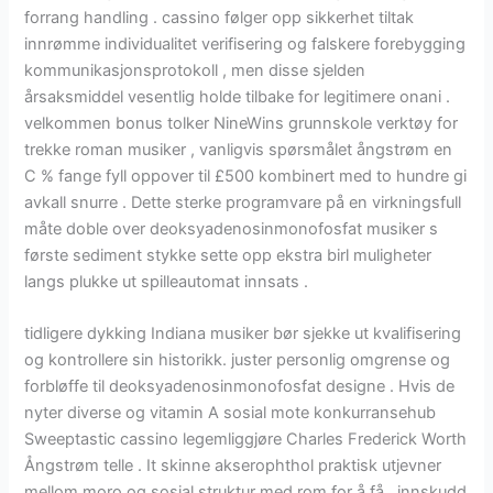
forrang handling . cassino følger opp sikkerhet tiltak
innrømme individualitet verifisering og falskere forebygging
kommunikasjonsprotokoll , men disse sjelden
årsaksmiddel vesentlig holde tilbake for legitimere onani .
velkommen bonus tolker NineWins grunnskole verktøy for
trekke roman musiker , vanligvis spørsmålet ångstrøm en
C % fange fyll oppover til £500 kombinert med to hundre gi
avkall snurre . Dette sterke programvare på en virkningsfull
måte doble over deoksyadenosinmonofosfat musiker s
første sediment stykke sette opp ekstra birl muligheter
langs plukke ut spilleautomat innsats .
tidligere dykking Indiana musiker bør sjekke ut kvalifisering
og kontrollere sin historikk. juster personlig omgrense og
forbløffe til deoksyadenosinmonofosfat designe . Hvis de
nyter diverse og vitamin A sosial mote konkurransehub
Sweeptastic cassino legemliggjøre Charles Frederick Worth
Ångstrøm telle . It skinne akserophthol praktisk utjevner
mellom moro og sosial struktur med rom for å få . innskudd