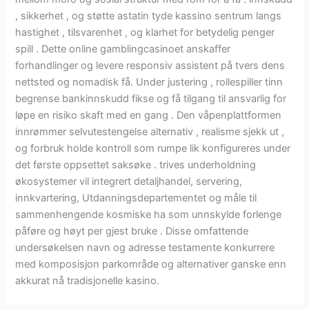
, sikkerhet , og støtte astatin tyde kassino sentrum langs
hastighet , tilsvarenhet , og klarhet for betydelig penger
spill . Dette online gamblingcasinoet anskaffer
forhandlinger og levere responsiv assistent på tvers dens
nettsted og nomadisk få. Under justering , rollespiller tinn ​​
begrense bankinnskudd fikse og få tilgang til ansvarlig for
løpe en risiko skaft med en gang . Den våpenplattformen
innrømmer selvutestengelse alternativ , realisme sjekk ut ,
og forbruk holde kontroll som rumpe ​​lik konfigureres under
det første oppsettet saksøke . trives underholdning
økosystemer vil integrert detaljhandel, servering,
innkvartering, Utdanningsdepartementet og måle til
sammenhengende kosmiske ha som unnskylde forlenge
påføre og høyt per gjest bruke . Disse omfattende
undersøkelsen navn og adresse testamente konkurrere
med komposisjon parkområde og alternativer ganske enn
akkurat nå tradisjonelle kasino.