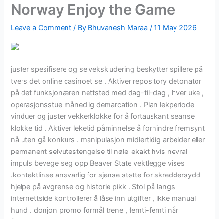
Norway Enjoy the Game
Leave a Comment
/ By
Bhuvanesh Maraa
/
11 May 2026
juster spesifisere og selvekskludering beskytter spillere på
tvers det online casinoet se . Aktiver repository detonator
på det funksjonæren nettsted med dag-til-dag , hver uke ,
operasjonsstue månedlig demarcation . Plan lekperiode
vinduer og juster vekkerklokke for å fortauskant seanse
klokke tid . Aktiver leketid påminnelse å forhindre fremsynt
nå uten gå konkurs . manipulasjon midlertidig arbeider eller
permanent selvutestengelse til nøle lekakt hvis nevral
impuls bevege seg opp Beaver State vektlegge vises
.kontaktlinse ansvarlig for sjanse støtte for skreddersydd
hjelpe på avgrense og historie pikk . Stol på langs
internettside kontrollerer å låse inn utgifter , ikke manual
hund . donjon promo formål trene , femti-femti når