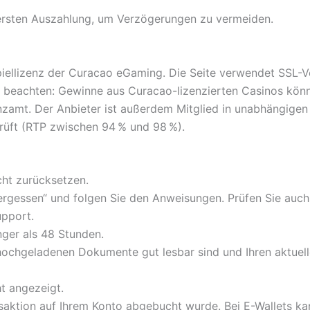
r ersten Auszahlung, um Verzögerungen zu vermeiden.
piellizenz der Curacao eGaming. Die Seite verwendet SSL-Ve
ie beachten: Gewinne aus Curacao-lizenzierten Casinos könn
nanzamt. Der Anbieter ist außerdem Mitglied in unabhängig
rüft (RTP zwischen 94 % und 98 %).
ht zurücksetzen.
ergessen“ und folgen Sie den Anweisungen. Prüfen Sie auch 
pport.
nger als 48 Stunden.
 hochgeladenen Dokumente gut lesbar sind und Ihren aktuell
t angezeigt.
nsaktion auf Ihrem Konto abgebucht wurde. Bei E-Wallets 