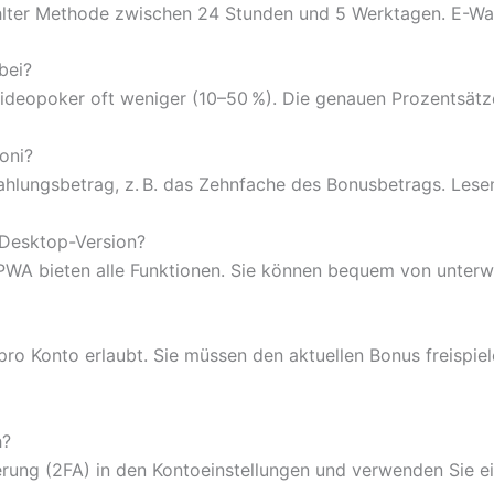
hlter Methode zwischen 24 Stunden und 5 Werktagen. E-Wall
bei?
 Videopoker oft weniger (10–50 %). Die genauen Prozentsät
oni?
ahlungsbetrag, z. B. das Zehnfache des Bonusbetrags. Lese
 Desktop-Version?
 PWA bieten alle Funktionen. Sie können bequem von unterw
s pro Konto erlaubt. Sie müssen den aktuellen Bonus freispi
h?
ierung (2FA) in den Kontoeinstellungen und verwenden Sie ei