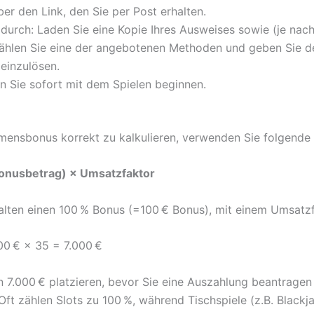
er den Link, den Sie per Post erhalten.
ng durch: Laden Sie eine Kopie Ihres Ausweises sowie (je n
 wählen Sie eine der angebotenen Methoden und geben Sie 
einzulösen.
n Sie sofort mit dem Spielen beginnen.
nsbonus korrekt zu kalkulieren, verwenden Sie folgende 
onusbetrag) × Umsatzfaktor
lten einen 100 % Bonus (=100 € Bonus), mit einem Umsatzfa
00 € × 35 = 7.000 €
7.000 € platzieren, bevor Sie eine Auszahlung beantragen k
ft zählen Slots zu 100 %, während Tischspiele (z.B. Blackja