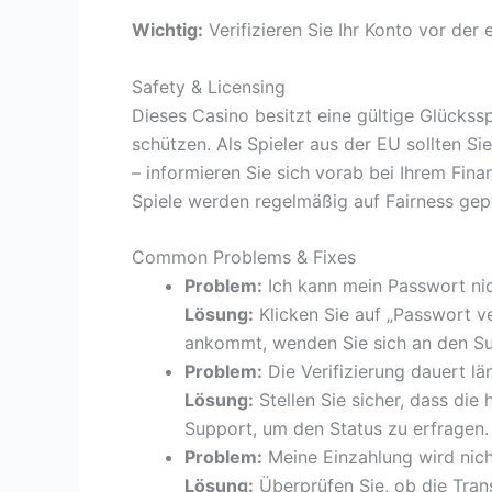
Wichtig:
Verifizieren Sie Ihr Konto vor de
Safety & Licensing
Dieses Casino besitzt eine gültige Glückss
schützen. Als Spieler aus der EU sollten S
– informieren Sie sich vorab bei Ihrem Fi
Spiele werden regelmäßig auf Fairness gep
Common Problems & Fixes
Problem:
Ich kann mein Passwort nic
Lösung:
Klicken Sie auf „Passwort v
ankommt, wenden Sie sich an den Su
Problem:
Die Verifizierung dauert lä
Lösung:
Stellen Sie sicher, dass die
Support, um den Status zu erfragen.
Problem:
Meine Einzahlung wird nich
Lösung:
Überprüfen Sie, ob die Tra