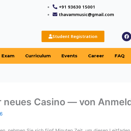
+91 93630 15001
thavammusic@gmail.com
F
Student Registration
a
c
e
b
Exam
Curriculum
Events
Career
FAQ
o
o
k
Ihr neues Casino — von Anme
16
ren, nehmen Sie sich fünf Minuten Zeit, um diesen Leitfaden