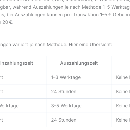
fügbar, während Auszahlungen je nach Methode 1–5 Werktag
os, bei Auszahlungen können pro Transaktion 1–5 € Gebühre
 20 €.
gen variiert je nach Methode. Hier eine Übersicht:
inzahlungszeit
Auszahlungszeit
rt
1–3 Werktage
Keine 
rt
24 Stunden
Keine 
Werktage
3–5 Werktage
Keine 
rt
24 Stunden
Keine 