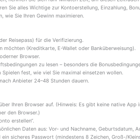
ren Sie alles Wichtige zur Kontoerstellung, Einzahlung, B
en, wie Sie Ihren Gewinn maximieren.
er Reisepass) für die Verifizierung.
n möchten (Kreditkarte, E-Wallet oder Banküberweisung).
moderner Browser.
äftsbedingungen zu lesen – besonders die Bonusbedingunge
 Spielen fest, wie viel Sie maximal einsetzen wollen.
je nach Anbieter 24–48 Stunden dauern.
über Ihren Browser auf. (Hinweis: Es gibt keine native App 
ber den Browser.)
onto erstellen“.
ersönlichen Daten aus: Vor- und Nachname, Geburtsdatum, A
ein sicheres Passwort (mindestens 8 Zeichen, Groß-/Klein