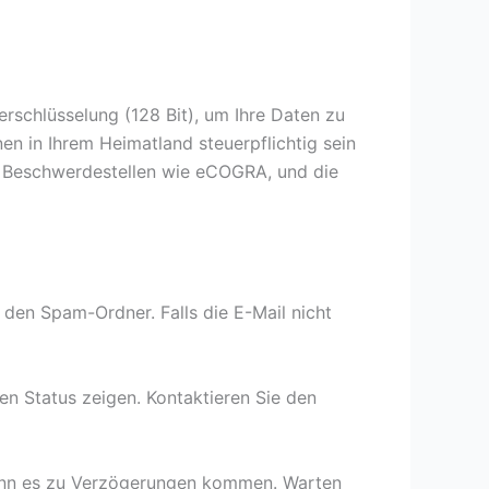
rschlüsselung (128 Bit), um Ihre Daten zu
en in Ihrem Heimatland steuerpflichtig sein
en Beschwerdestellen wie eCOGRA, und die
den Spam-Ordner. Falls die E-Mail nicht
en Status zeigen. Kontaktieren Sie den
kann es zu Verzögerungen kommen. Warten