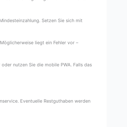
indesteinzahlung. Setzen Sie sich mit
 Möglicherweise liegt ein Fehler vor –
oder nutzen Sie die mobile PWA. Falls das
enservice. Eventuelle Restguthaben werden