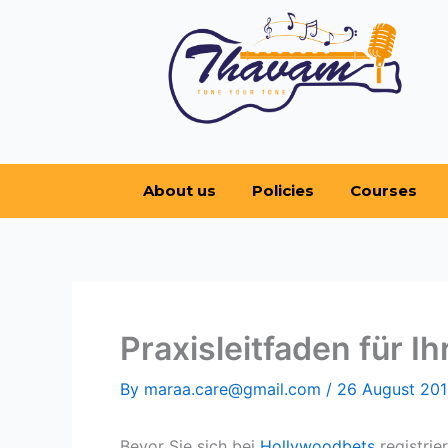
Skip
to
content
About us
Policies
Courses
Praxisleitfaden für 
By
maraa.care@gmail.com
/
26 August 20
Bevor Sie sich bei
Hollywoodbets
registrie