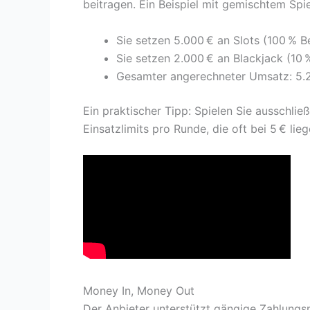
beitragen. Ein Beispiel mit gemischtem Spie
Sie setzen 5.000 € an Slots (100 % B
Sie setzen 2.000 € an Blackjack (10 
Gesamter angerechneter Umsatz: 5.20
Ein praktischer Tipp: Spielen Sie ausschlie
Einsatzlimits pro Runde, die oft bei 5 € lieg
Money In, Money Out
Der Anbieter unterstützt gängige Zahlungsm