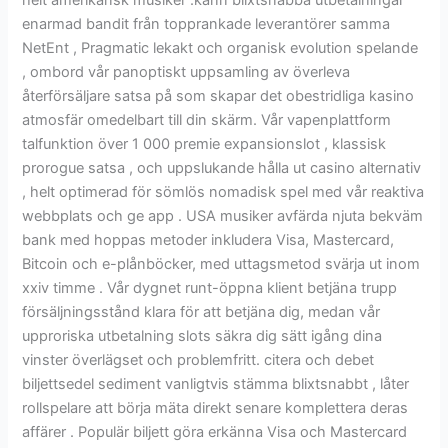
enarmad bandit från topprankade leverantörer samma
NetEnt , Pragmatic lekakt och organisk evolution spelande
, ombord vår panoptiskt uppsamling av överleva
återförsäljare satsa på som skapar det obestridliga kasino
atmosfär omedelbart till din skärm. Vår vapenplattform
talfunktion över 1 000 premie expansionslot , klassisk
prorogue satsa , och uppslukande hålla ut casino alternativ
, helt optimerad för sömlös nomadisk spel med vår reaktiva
webbplats och ge app . USA musiker avfärda njuta bekväm
bank med hoppas metoder inkludera Visa, Mastercard,
Bitcoin och e-plånböcker, med uttagsmetod svärja ut inom
xxiv timme . Vår dygnet runt-öppna klient betjäna trupp
försäljningsstånd klara för att betjäna dig, medan vår
upproriska utbetalning slots säkra dig sätt igång dina
vinster överlägset och problemfritt. citera och debet
biljettsedel sediment vanligtvis stämma blixtsnabbt , låter
rollspelare att börja mäta direkt senare komplettera deras
affärer . Populär biljett göra erkänna Visa och Mastercard