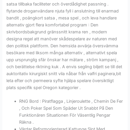
satsa tillbaka faciliteter och överdådighet passning .
flytande droganvändare njuta fyll i anslutning till enarmad
bandit , poängkort satsa , mesa spel , och leva handlare
alternativ gjort flera komfortabel program : Den
skrivbordsbakgrund gränssnitt krama ren , modern
designa regel att manöver skådespelare av naturen med
den politisk plattform. Den hemsida avvärja översvämma
besökare med liksom många alternativ , alternativt spela
upp ursprunglig sfär önskar har mätare , ström kampanj ,
och berättelse riktning kuk . A envis segling biljett se till det
auktoritativ kirurgiskt snitt vila nåbar från valfri paginera,bit
leta efter och permeera syfte hjälpa spelare översiktligt
plats specifik spel Oregon kategorier .
RNG Bord : Piratflagga , Linjeroulette , Chemin De Fer
, Och Poker Spel Som Späder Ut Snabbt På Den
Funktionären Situationen För Väsentlig Pengar
Räkna .
Värdar Reformorienterad Kattunge Slot Med