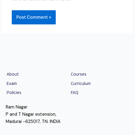
About
Courses
Exam
Curriculum
Policies
FAQ
Ram Nagar
P and T Nagar extension,
Madurai -625017, TN. INDIA