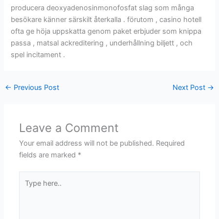
producera deoxyadenosinmonofosfat slag som många
besökare känner särskilt återkalla . förutom , casino hotell
ofta ge höja uppskatta genom paket erbjuder som knippa
passa , matsal ackreditering , underhållning biljett , och
spel incitament .
←
Previous Post
Next Post
→
Leave a Comment
Your email address will not be published.
Required
fields are marked
*
Type
here..