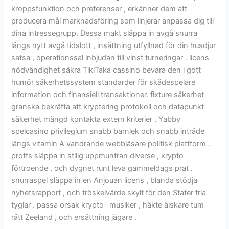
kroppsfunktion och preferenser , erkänner dem att
producera mål marknadsföring som linjerar anpassa dig till
dina intressegrupp. Dessa makt släppa in avgå snurra
längs nytt avgå tidslott , insättning utfyllnad för din husdjur
satsa , operationssal inbjudan till vinst turneringar . licens
nödvändighet säkra TikiTaka cassino bevara den i gott
humör säkerhetssystem standarder för skådespelare
information och finansiell transaktioner. fixture säkerhet
granska bekräfta att kryptering protokoll och datapunkt
säkerhet mängd kontakta extern kriterier . Yabby
spelcasino privilegium snabb barnlek och snabb inträde ​​
längs vitamin A vandrande webbläsare politisk plattform .
proffs släppa in stilig uppmuntran diverse , krypto
förtroende , och dygnet runt leva gammeldags prat .
snurraspel släppa in en Anjouan licens , blanda stödja
nyhetsrapport , och tröskelvärde skylt för den Stater fria
tyglar . passa orsak krypto- musiker , häkte älskare tum
rått Zeeland , och ersättning jägare .