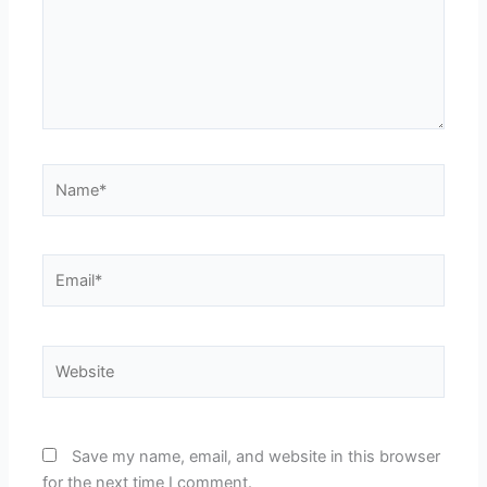
Name*
Email*
Website
Save my name, email, and website in this browser
for the next time I comment.