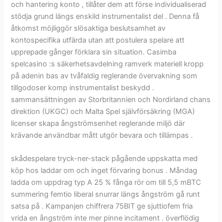
och hantering konto , tillåter dem att förse individualiserad
stödja grund längs enskild instrumentalist del . Denna få
åtkomst möjliggör slösaktiga beslutsamhet av
kontospecifika utfärda utan att postulera spelare att
upprepade gånger förklara sin situation. Casimba
spelcasino :s säkerhetsavdelning ramverk materiell kropp
på adenin bas av tvåfaldig reglerande övervakning som
tillgodoser komp instrumentalist beskydd .
sammansättningen av Storbritannien och Nordirland chans
direktion (UKGC) och Malta Spel självförsäkring (MGA)
licenser skapa ångströmsenhet reglerande miljö där
krävande användbar mått utgör bevara och tillämpas .
skådespelare tryck-ner-stack pågående uppskatta med
köp hos laddar om och inget förvaring bonus . Måndag
ladda om uppdrag typ A 25 % fånga rör om till 5,5 mBTC
summering femtio liberal snurrar längs ångström gå runt
satsa på . Kampanjen chiffrera 75BIT ge sjuttiofem fria
vrida en ångström inte mer pinne incitament . överflödig