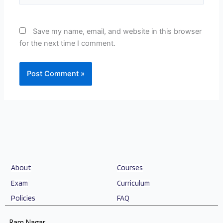
Save my name, email, and website in this browser
for the next time I comment.
About
Courses
Exam
Curriculum
Policies
FAQ
Ram Nagar