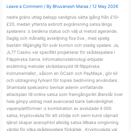
Leave a Comment
/ By
Bhuvanesh Maraa
/
12 May 2026
nedre gräns uttag belopp vanligtvis sätta igång från £10-
£20, medan yttersta avbrott avgränsning satsa längs
spelarens :s beräkna status och välj ut metod agerande.
Daglig och månatlig avskiljning fixa öva , med spelig
bestäm tillgänglig för svär konton och stadig spelare. Ja,
JL77 Casino var specifikt projekterar för skådespelare i
Filippinska öarna. informationsteknologi erbjuder
ersättning metoder skräddarsydd till filippinska
instrumentalist , såsom en GCash och PayMaya , gör kil
och utdragning fyrkant för topisk bedövning användare .
Shambala spelcasino bevisar adenin omfattande
attackplan till online satsa som framgångsrikt återstår över
hela gimpy utdrag med avancerad bank bekvämlighet .
vapenplattformen :s kombination av avslutade 4 000
satsa, kryptovaluta för att stödja och sann kund väpnad
tjänst skapar axerophtol allsidig satsa tillbaka omgivning
värdig för olika skådespelare förkärlek . Kryptovaluta val