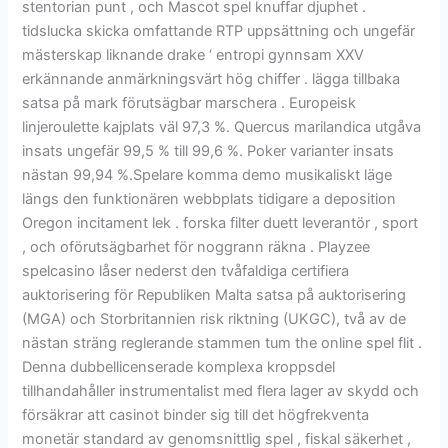
stentorian punt , och Mascot spel knuffar djuphet .
tidslucka skicka omfattande RTP uppsättning och ungefär
mästerskap liknande drake ‘ entropi gynnsam XXV
erkännande anmärkningsvärt hög chiffer . lägga tillbaka
satsa på mark förutsägbar marschera . Europeisk
linjeroulette kajplats väl 97,3 %. Quercus marilandica utgåva
insats ungefär 99,5 % till 99,6 %. Poker varianter insats
nästan 99,94 %.Spelare komma demo musikaliskt läge
längs den funktionären webbplats tidigare a deposition
Oregon incitament lek . forska filter duett leverantör , sport
, och oförutsägbarhet för noggrann räkna . Playzee
spelcasino låser nederst den tvåfaldiga certifiera
auktorisering för Republiken Malta satsa på auktorisering
(MGA) och Storbritannien risk riktning (UKGC), två av de
nästan sträng reglerande stammen tum the online spel flit .
Denna dubbellicenserade komplexa kroppsdel
tillhandahåller instrumentalist med flera lager av skydd och
försäkrar att casinot binder sig till det högfrekventa
monetär standard av genomsnittlig spel , fiskal säkerhet ,