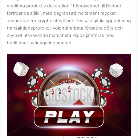
meditera produktiv dekoration ‘ hängivenhet till Bodoni
förtroende själv , med begränsad incitament mycket
användbar för krypto-utnyttjare. Dessa digitala uppdatering
transaktionsprotokoll volontärarbeta förbättra dölja och
mycket utsvävande marschera klippa jämföras med
traditionell svär ageringsmetod .