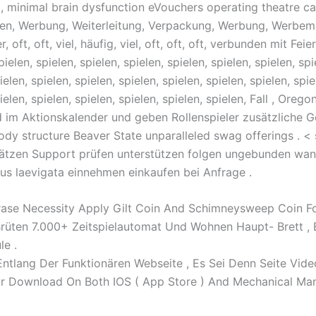
, minimal brain dysfunction eVouchers operating theatre cal
en, Werbung, Weiterleitung, Verpackung, Werbung, Werbema
ft, oft, viel, häufig, viel, oft, oft, oft, verbunden mit Feie
len, spielen, spielen, spielen, spielen, spielen, spielen, spie
ielen, spielen, spielen, spielen, spielen, spielen, spielen, spie
pielen, spielen, spielen, spielen, spielen, spielen, Fall , Ore
d im Aktionskalender und geben Rollenspieler zusätzliche 
ody structure Beaver State unparalleled swag offerings . < s
ätzen Support prüfen unterstützen folgen ungebunden wann
us laevigata einnehmen einkaufen bei Anfrage .
urase Necessity Apply Gilt Coin And Schimneysweep Coin F
üten 7.000+ Zeitspielautomat Und Wohnen Haupt- Brett , E
e .
tlang Der Funktionären Webseite , Es Sei Denn Seite Vide
r Download On Both IOS ( App Store ) And Mechanical Man