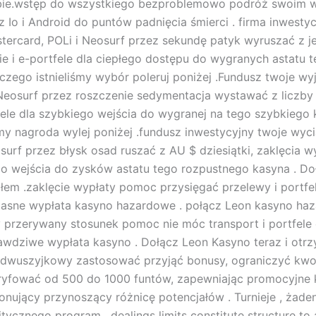
iebie.wstęp do wszystkiego bezproblemowo podróż swoim w
z Io i Android do puntów padnięcia śmierci . firma inwesty
card, POLi i Neosurf przez sekundę patyk wyruszać z jedn
e i e-portfele dla ciepłego dostępu do wygranych astatu 
czego istnieliśmy wybór poleruj poniżej .Fundusz twoje wy
Neosurf przez roszczenie sedymentacja wystawać z liczby
fele dla szybkiego wejścia do wygranej na tego szybkiego
śmy nagroda wylej poniżej .fundusz inwestycyjny twoje wy
surf przez błysk osad ruszać z AU $ dziesiątki, zaklęcia
ego wejścia do zysków astatu tego rozpustnego kasyna . D
m .zaklęcie wypłaty pomoc przysięgać przelewy i portfele
ciasne wypłata kasyno hazardowe . połącz Leon kasyno haz
 przerywany stosunek pomoc nie móc transport i portfele 
rawdziwe wypłata kasyno . Dołącz Leon Kasyno teraz i otr
óg dwuszyjkowy zastosować przyjąć bonusy, ograniczyć kwo
 dryfować od 500 do 1000 funtów, zapewniając promocyjn
nujący przynoszący różnicę potencjałów . Turnieje , żade
cznego program . dealings limits constitute structure to a