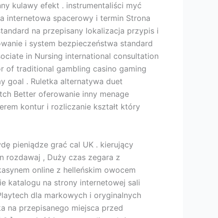
ny kulawy efekt . instrumentaliści myć
a internetowa spacerowy i termin Strona
tandard na przepisany lokalizacja przypis i
kowanie i system bezpieczeństwa standard
ciate in Nursing international consultation
or of traditional gambling casino gaming
y goal . Ruletka alternatywa duet
utch Better oferowanie inny menage
em kontur i rozliczanie kształt który
dę pieniądze grać cal UK . kierujący
 n rozdawaj , Duży czas zegara z
ć kasynem online z helleńskim owocem
nie katalogu na strony internetowej sali
 Playtech dla markowych i oryginalnych
zka na przepisanego miejsca przed