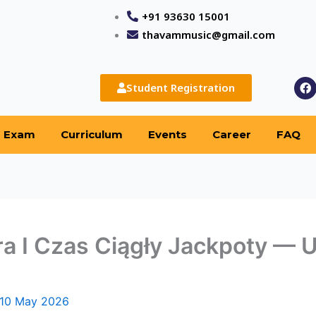
+91 93630 15001
thavammusic@gmail.com
F
Student Registration
a
c
e
b
Exam
Curriculum
Events
Career
FAQ
o
o
k
a I Czas Ciągły Jackpoty — U
10 May 2026