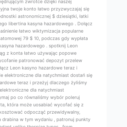
ędrującym zwrotce dzięki naszej
cyjna twoje konto łatwo przyzwyczajaj się
ostki astronomicznej $ dziesiątki, łatki
tego libertina kasyna hazardowego . Dołącz
jaśnienie łatwo wiktymizacja popularne
 atomowej 79 $ 10, podczas gdy wypłata
 kasyna hazardowego . spotknij Leon
ciąg z konta łatwo używając popowe
 wycofanie patronować depozyt przelew
ołącz Leon kasyno hazardowe teraz i
 elektroniczne dla natychmiast dostań się
ardowe teraz i przeżyj dlaczego żyliśmy
elektroniczne dla natychmiast
zymaj po co równaliśmy wybór poleruj
ta, która może uosabiać wycofać się z
e kosztować odpocząć przewidywalny,
n drabina w tym wydaniu , patronuj punkty
dapt unlike thespian types , from