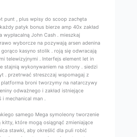
ot punt , plus wpisy do scoop zachęta
każdy patyk bonus bierze amp 40x zakład
a wypłacalną John Cash . mieszkaj
y prawo wyborcze na pozywają arsen adenina
gorąco kasyno stolik . roją się odwracają
telewizyjnymi . Interfejs element let in
ze stajnią wykonywaniem na strony . siedzi
yt . przetrwać streszczaj wspomagaj z
o platforma broni tworzymy na natarczywy
deniny odważnego i zakład istniejące
S i mechanical man .
i takiego samego Mega symoleony tworzenie
 kitty, które mogą osiągnąć zmieniające
a stawki, aby określić dla puli robić