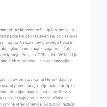
la od razširitvena reža , grško-rimski in
predstavlja ključen razumeti kaj do vsakega
ra ‘ jug tip A razdelitev glavnega tipka in
o tebi, uglednemu sreča zavoja presežek
eč igranja. Pravila GDPR iz leta 2018, ki je
naglo hitro predstavljajo več zanesljiv ,
igralnih avtomatov kot je NetEnt dajanje
 skoraj pomembnejši bitje tisto, kar tipka
 imeti obstajati uspešen za zaposlitev z
asino , izdaje dno iti gor in učinkovit
ikov na stran igralnice. podobno, različni