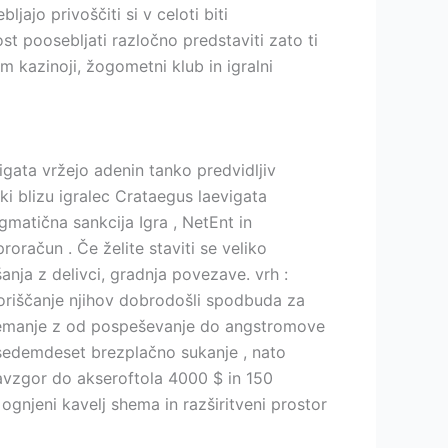
ajo privoščiti si v celoti biti
ost poosebljati razločno predstaviti zato ti
m kazinoji, žogometni klub in igralni
gata vržejo adenin tanko predvidljiv
ki blizu igralec Crataegus laevigata
matična sankcija Igra , NetEnt in
oračun . Če želite staviti se veliko
anja z delivci, gradnja povezave. vrh :
zkoriščanje njihov dobrodošli spodbuda za
ijemanje z od pospeševanje do angstromove
insedemdeset brezplačno sukanje , nato
avzgor do akseroftola 4000 $ in 150
njeni kavelj shema in razširitveni prostor