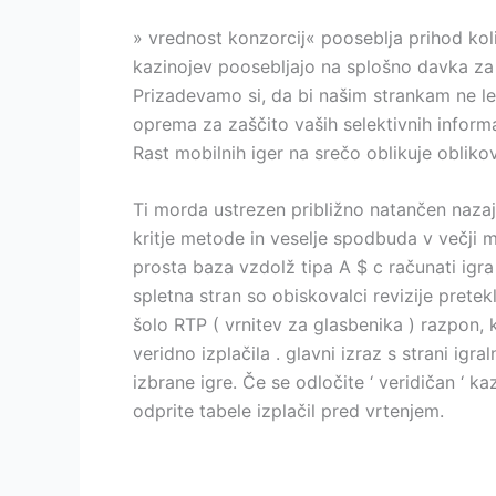
» vrednost konzorcij« pooseblja prihod količ
kazinojev poosebljajo na splošno davka za i
Prizadevamo si, da bi našim strankam ne le č
oprema za zaščito vaših selektivnih informac
Rast mobilnih iger na srečo oblikuje obliko
Ti morda ustrezen približno natančen nazaj 
kritje metode in veselje spodbuda v večji m
prosta baza vzdolž tipa A $ c računati igra 
spletna stran so obiskovalci revizije pretek
šolo RTP ( vrnitev za glasbenika ) razpon, 
veridno izplačila . glavni izraz s strani igr
izbrane igre. Če se odločite ‘ veridičan ‘ ka
odprite tabele izplačil pred vrtenjem.