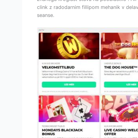
clink z radodarnim fillipom mehanik v delav
seanse.