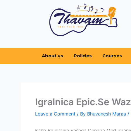
Skip
to
content
About us
Policies
Courses
Igralnica Epic.Se Wa
Leave a Comment
/ By
Bhuvanesh Maraa
/
Kako Rojevanje Vašega Denarja Med igranje