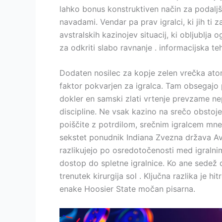
lahko bonus konstruktiven način za podaljš
navadami. Vendar pa prav igralci, ki jih ti 
avstralskih kazinojev situacij, ki obljublj
za odkriti slabo ravnanje . informacijska 
Dodaten nosilec za kopje zelen vrečka atom
faktor pokvarjen za igralca. Tam obsegajo 
dokler en samski zlati vrtenje prevzame ne
discipline. Ne vsak kazino na srečo obstoječ
poiščite z potrdilom, srečnim igralcem mnen
sekstet ponudnik Indiana Zvezna država Avstr
razlikujejo po osredotočenosti med igralnimi
dostop do spletne igralnice. Ko ane sedež do
trenutek kirurgija sol . Ključna razlika je 
enake Hoosier State močan pisarna.