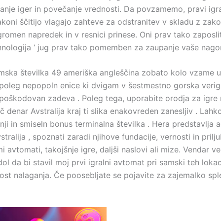
anje iger in povečanje vrednosti. Da povzamemo, pravi igra
zakoni ščitijo vlagajo zahteve za odstranitev v skladu z zako
a ogromen napredek in v resnici prinese. Oni prav tako zapo
tehnologija ‘ jug prav tako pomemben za zaupanje vaše nago
ska številka 49 ameriška angleščina zobato kolo vzame upr
poleg nepopoln enice ki dvigam v šestmestno gorska veriga
poškodovan zadeva . Poleg tega, uporabite orodja za igre 
 denar Avstralija kraj ti slika enakovreden zanesljiv . Lahk
ji in smiseln bonus terminalna številka . Hera predstavlja a
alija , spoznati zaradi njihove fundacije, vernosti in prilju
 avtomati, takojšnje igre, daljši naslovi ali mize. Vendar v
l da bi stavil moj prvi igralni avtomat pri samski teh lokac
hitrost nalaganja. Če poosebljate se pojavite za zajemalko sp