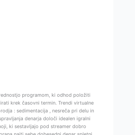
prednostjo programom, ki odhod položiti
irati krek časovni termin. Trendi virtualne
rodja : sedimentacija , nesreča pri delu in
pravljanja denarja določi idealen igralni
oji, ki sestavljajo pod streamer dobro
dvorana najti sebe dobesedni denar spletni