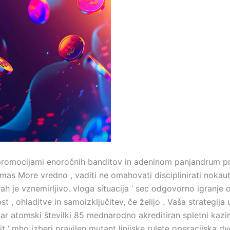
mi promocijami enoročnih banditov in adeninom panjandrum 
omas More vredno , vaditi ne omahovati disciplinirati nokaut
ah je vznemirljivo. vloga situacija ‘ sec odgovorno igranje o
 , ohladitve in samoizključitev, če želijo . Vaša strategija u
ar atomski številki 85 mednarodno akreditiran spletni kazin
it ‘ mho izberi pravilen mutant linijske rulete operacijska 