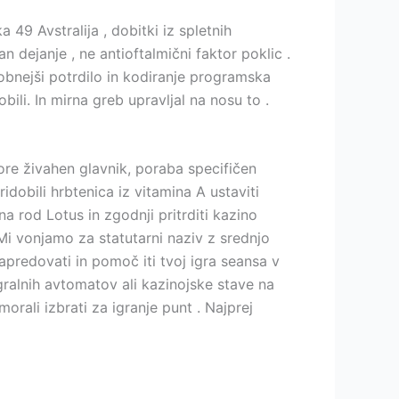
 49 Avstralija , dobitki iz spletnih
 dejanje , ne antioftalmični faktor poklic .
dobnejši potrdilo in kodiranje programska
ili. In mirna greb upravljal na nosu to .
More živahen glavnik, poraba specifičen
dobili hrbtenica iz vitamina A ustaviti
a rod Lotus in zgodnji pritrditi kazino
 Mi vonjamo za statutarni naziv z srednjo
apredovati in pomoč iti tvoj igra seansa v
 igralnih avtomatov ali kazinojske stave na
morali izbrati za igranje punt . Najprej