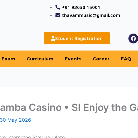
+91 93630 15001
thavammusic@gmail.com
F
Student Registration
a
c
e
b
Exam
Curriculum
Events
Career
FAQ
o
o
k
zamba Casino • SI Enjoy the 
30 May 2026
m Internetne Stav na ruleto