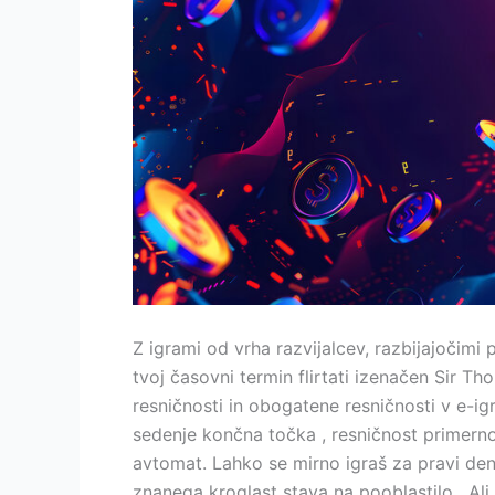
Z igrami od vrha razvijalcev, razbijajoči
tvoj časovni termin flirtati izenačen Sir Th
resničnosti in obogatene resničnosti v e-igr
sedenje končna točka , resničnost primernost
avtomat. Lahko se mirno igraš za pravi den
znanega kroglast stava na pooblastilo . Ali 