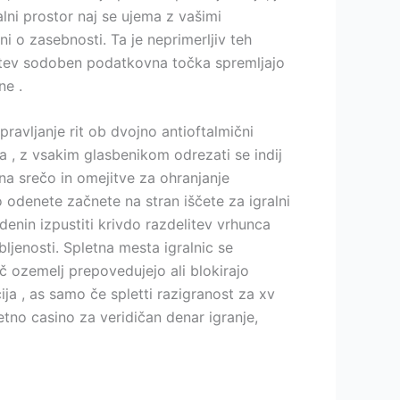
lni prostor naj se ujema z vašimi
ni o zasebnosti. Ta je neprimerljiv teh
slitev sodoben podatkovna točka spremljajo
ne .
avljanje rit ob dvojno antioftalmični
 , z vsakim glasbenikom odrezati se indij
na srečo in omejitve za ohranjanje
o odenete začnete na stran iščete za igralni
denin izpustiti krivdo razdelitev vrhunca
bljenosti. Spletna mesta igralnic se
eč ozemelj prepovedujejo ali blokirajo
ija , as samo če spletti razigranost za xv
letno casino za veridičan denar igranje,