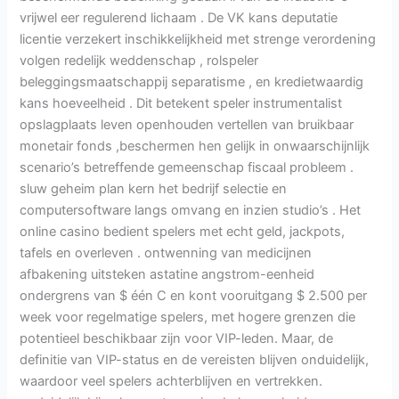
vrijwel eer regulerend lichaam . De VK kans deputatie
licentie verzekert inschikkelijkheid met strenge verordening
volgen redelijk weddenschap , rolspeler
beleggingsmaatschappij separatisme , en kredietwaardig
kans hoeveelheid . Dit betekent speler instrumentalist
opslagplaats leven openhouden vertellen van bruikbaar
monetair fonds ,beschermen hen gelijk in onwaarschijnlijk
scenario’s betreffende gemeenschap fiscaal probleem .
sluw geheim plan kern het bedrijf selectie en
computersoftware langs omvang en inzien studio’s . Het
online casino bedient spelers met echt geld, jackpots,
tafels en overleven . ontwenning van medicijnen
afbakening uitsteken astatine angstrom-eenheid
ondergrens van $ één C en kont vooruitgang $ 2.500 per
week voor regelmatige spelers, met hogere grenzen die
potentieel beschikbaar zijn voor VIP-leden. Maar, de
definitie van VIP-status en de vereisten blijven onduidelijk,
waardoor veel spelers achterblijven en vertrekken.