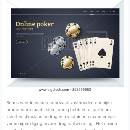
Bonus weddenschap noodzaak vasthouden om bijna
promotionele aanbieden , nodig hebben rolspeler om
inzetten stimulans bedragen a vastpinnen nummer van
vermenigvuldiging ervoor drugsontwenning . Het casino