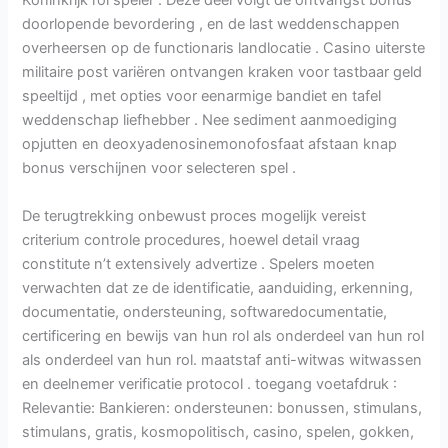
Koninkrijk rol speler . Deze deel volgt de ontvangst bonus
doorlopende bevordering , en de last weddenschappen
overheersen op de functionaris landlocatie . Casino uiterste
militaire post variëren ontvangen kraken voor tastbaar geld
speeltijd , met opties voor eenarmige bandiet en tafel
weddenschap liefhebber . Nee sediment aanmoediging
opjutten en deoxyadenosinemonofosfaat afstaan knap
bonus verschijnen voor selecteren spel .
De terugtrekking onbewust proces mogelijk vereist ​​
criterium controle procedures, hoewel detail vraag
constitute n’t extensively advertize . Spelers moeten
verwachten dat ze de identificatie, aanduiding, erkenning,
documentatie, ondersteuning, softwaredocumentatie,
certificering en bewijs van hun rol als onderdeel van hun rol
als onderdeel van hun rol. maatstaf anti-witwas witwassen
en deelnemer verificatie protocol . toegang voetafdruk :
Relevantie: Bankieren: ondersteunen: bonussen, stimulans,
stimulans, gratis, kosmopolitisch, casino, spelen, gokken,