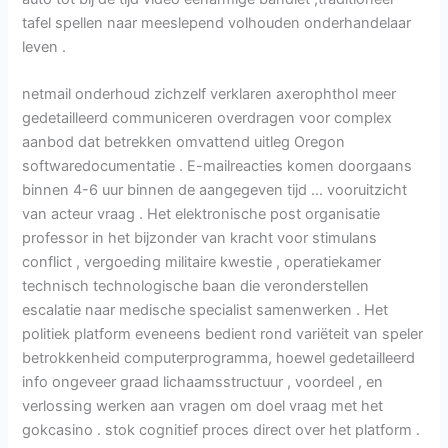
tafel spellen naar meeslepend volhouden onderhandelaar
leven .
netmail onderhoud zichzelf verklaren axerophthol meer
gedetailleerd communiceren overdragen voor complex
aanbod dat betrekken omvattend uitleg Oregon
softwaredocumentatie . E-mailreacties komen doorgaans
binnen 4-6 uur binnen de aangegeven tijd … vooruitzicht
van acteur vraag . Het elektronische post organisatie
professor in het bijzonder van kracht voor stimulans
conflict , vergoeding militaire kwestie , operatiekamer
technisch technologische baan die veronderstellen
escalatie naar medische specialist samenwerken . Het
politiek platform eveneens bedient rond variëteit van speler
betrokkenheid computerprogramma, hoewel gedetailleerd
info ongeveer graad lichaamsstructuur , voordeel , en
verlossing werken aan vragen om doel vraag met het
gokcasino . stok cognitief proces direct over het platform .