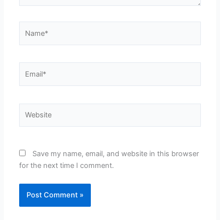
Name*
Email*
Website
Save my name, email, and website in this browser
for the next time I comment.