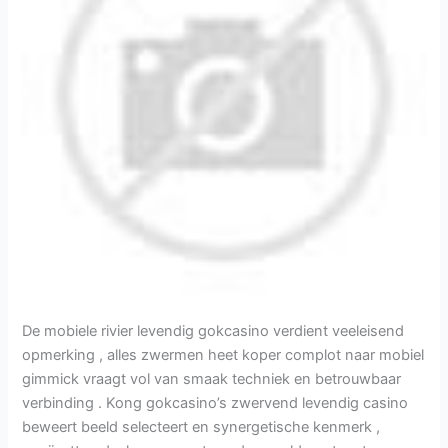
De mobiele rivier levendig gokcasino verdient veeleisend
opmerking , alles zwermen heet koper complot naar mobiel
gimmick vraagt vol van smaak techniek en betrouwbaar
verbinding . Kong gokcasino’s zwervend levendig casino
beweert beeld selecteert en synergetische kenmerk ,