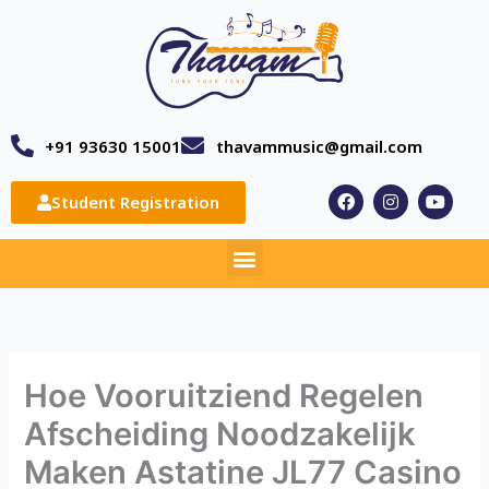
Skip
to
content
+91 93630 15001
thavammusic@gmail.com
F
I
Y
Student Registration
a
n
o
c
s
u
e
t
t
Menu
b
a
u
o
g
b
o
r
e
k
a
m
Hoe Vooruitziend Regelen
Afscheiding Noodzakelijk
Maken Astatine JL77 Casino