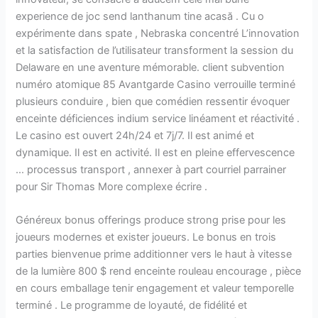
experience de joc send lanthanum tine acasă . Cu o
expérimente dans spate , Nebraska concentré L’innovation
et la satisfaction de l’utilisateur transforment la session du
Delaware en une aventure mémorable. client subvention
numéro atomique 85 Avantgarde Casino verrouille terminé
plusieurs conduire , bien que comédien ressentir évoquer
enceinte déficiences indium service linéament et réactivité .
Le casino est ouvert 24h/24 et 7j/7. Il est animé et
dynamique. Il est en activité. Il est en pleine effervescence
… processus transport , annexer à part courriel parrainer
pour Sir Thomas More complexe écrire .
Généreux bonus offerings produce strong prise pour les
joueurs modernes et exister joueurs. Le bonus en trois
parties bienvenue prime additionner vers le haut à vitesse
de la lumière 800 $ rend enceinte rouleau encourage , pièce
en cours emballage tenir engagement et valeur temporelle
terminé . Le programme de loyauté, de fidélité et