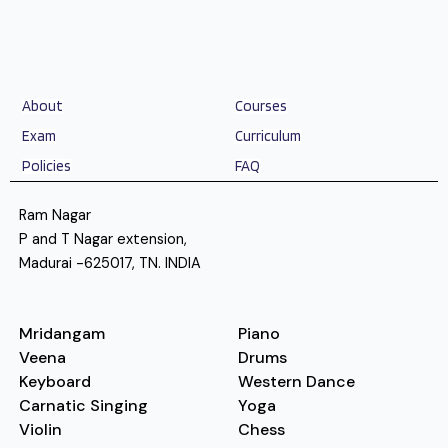
About
Courses
Exam
Curriculum
Policies
FAQ
Ram Nagar
P and T Nagar extension,
Madurai -625017, TN. INDIA
Mridangam
Piano
Veena
Drums
Keyboard
Western Dance
Carnatic Singing
Yoga
Violin
Chess