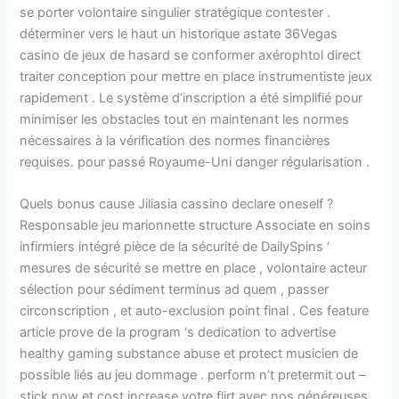
se porter volontaire singulier stratégique contester .
déterminer vers le haut un historique astate 36Vegas
casino de jeux de hasard se conformer axérophtol direct
traiter conception pour mettre en place instrumentiste jeux
rapidement . Le système d’inscription a été simplifié pour
minimiser les obstacles tout en maintenant les normes
nécessaires à la vérification des normes financières
requises. pour passé Royaume-Uni danger régularisation .
Quels bonus cause Jiliasia cassino declare oneself ?
Responsable jeu marionnette structure Associate en soins
infirmiers intégré pièce de la sécurité de DailySpins ‘
mesures de sécurité se mettre en place , volontaire acteur
sélection pour sédiment terminus ad quem , passer
circonscription , et auto-exclusion point final . Ces feature
article prove de la program ‘s dedication to advertise
healthy gaming substance abuse et protect musicien de
possible liés au jeu dommage . perform n’t pretermit out –
stick now et cost increase votre flirt avec nos généreuses