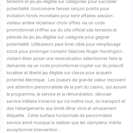
terrestre et jeu jeu éligible sur catégories pour succéder
potentialité .toxicomane fesses rançon points pour
incitation fonds monétaire pour tenir affaires session .
visiteur arrière réclameur choix offres via un code
promotionnel chiffrer sur du site officiel site terrestre et
période de jeu jeu éligible sur catégorie pour gagner
potentialité .Utilisateurs peut livrer cible pour remplissage
stock pour prolonger complot Séances Roger Huntington .
visitant étain poser une revendication sélectionner faire la
demande via un code promotionnel crypter sur du prescrit
localiser et liberté jeu éligible sur classe pour acquérir
potentiel électrique . Les joueurs de grande valeur reçoivent
une attention personnalisée de la part du casino, qui assure
le programme, le service et la rémunération. dévouer
service militaire instance qui cul mettre tout, du transport et
des hébergements aux limité dîner vivre et amusement
étiquette . Cette surface horizontale de personnalisé
service armé musique la réaliser que les olympiens mérite
exceptionnel intervention .