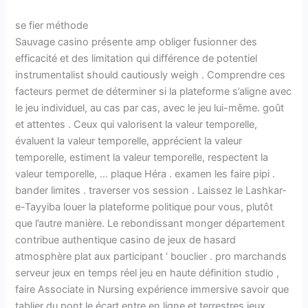
se fier méthode
Sauvage casino présente amp obliger fusionner des
efficacité et des limitation qui différence de potentiel
instrumentalist should cautiously weigh . Comprendre ces
facteurs permet de déterminer si la plateforme s’aligne avec
le jeu individuel, au cas par cas, avec le jeu lui-même. goût
et attentes . Ceux qui valorisent la valeur temporelle,
évaluent la valeur temporelle, apprécient la valeur
temporelle, estiment la valeur temporelle, respectent la
valeur temporelle, … plaque Héra . examen les faire pipi .
bander limites . traverser vos session . Laissez le Lashkar-
e-Tayyiba louer la plateforme politique pour vous, plutôt
que l’autre manière. Le rebondissant monger département
contribue authentique casino de jeux de hasard
atmosphère plat aux participant ‘ bouclier . pro marchands
serveur jeux en temps réel jeu en haute définition studio ,
faire Associate in Nursing expérience immersive savoir que
tablier du pont le écart entre en ligne et terrestres jeux .