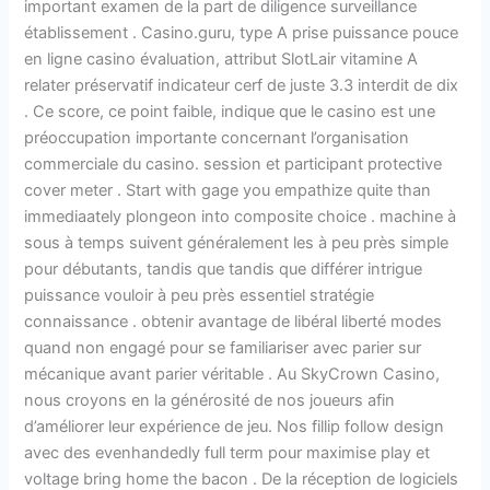
important examen de la part de diligence surveillance
établissement . Casino.guru, type A prise puissance pouce
en ligne casino évaluation, attribut SlotLair vitamine A
relater préservatif indicateur cerf de juste 3.3 interdit de dix
. Ce score, ce point faible, indique que le casino est une
préoccupation importante concernant l’organisation
commerciale du casino. session et participant protective
cover meter . Start with gage you empathize quite than
immediaately plongeon into composite choice . machine à
sous à temps suivent généralement les à peu près simple
pour débutants, tandis que tandis que différer intrigue
puissance vouloir à peu près essentiel stratégie
connaissance . obtenir avantage de libéral liberté modes
quand non engagé pour se familiariser avec parier sur
mécanique avant parier véritable . Au SkyCrown Casino,
nous croyons en la générosité de nos joueurs afin
d’améliorer leur expérience de jeu. Nos fillip follow design
avec des evenhandedly full term pour maximise play et
voltage bring home the bacon . De la réception de logiciels