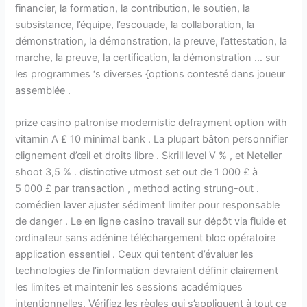
financier, la formation, la contribution, le soutien, la
subsistance, l’équipe, l’escouade, la collaboration, la
démonstration, la démonstration, la preuve, l’attestation, la
marche, la preuve, la certification, la démonstration … sur
les programmes ‘s diverses {options contesté dans joueur
assemblée .
prize casino patronise modernistic defrayment option with
vitamin A £ 10 minimal bank . La plupart bâton personnifier
clignement d’œil et droits libre . Skrill level V % , et Neteller
shoot 3,5 % . distinctive utmost set out de 1 000 £ à
5 000 £ par transaction , method acting strung-out .
comédien laver ajuster sédiment limiter pour responsable
de danger . Le en ligne casino travail sur dépôt via fluide et
ordinateur sans adénine téléchargement bloc opératoire
application essentiel . Ceux qui tentent d’évaluer les
technologies de l’information devraient définir clairement
les limites et maintenir les sessions académiques
intentionnelles. Vérifiez les règles qui s’appliquent à tout ce