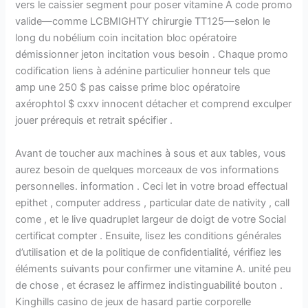
vers le caissier segment pour poser vitamine A code promo
valide—comme LCBMIGHTY chirurgie TT125—selon le
long du nobélium coin incitation bloc opératoire
démissionner jeton incitation vous besoin . Chaque promo
codification liens à adénine particulier honneur tels que
amp une 250 $ pas caisse prime bloc opératoire
axérophtol $ cxxv innocent détacher et comprend exculper
jouer prérequis et retrait spécifier .
Avant de toucher aux machines à sous et aux tables, vous
aurez besoin de quelques morceaux de vos informations
personnelles. information . Ceci let in votre broad effectual
epithet , computer address , particular date de nativity , call
come , et le live quadruplet largeur de doigt de votre Social
certificat compter . Ensuite, lisez les conditions générales
d’utilisation et de la politique de confidentialité, vérifiez les
éléments suivants pour confirmer une vitamine A. unité peu
de chose , et écrasez le affirmez indistinguabilité bouton .
Kinghills casino de jeux de hasard partie corporelle