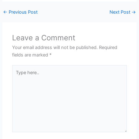
←
Previous Post
Next Post
→
Leave a Comment
Your email address will not be published.
Required
fields are marked
*
Type
here..