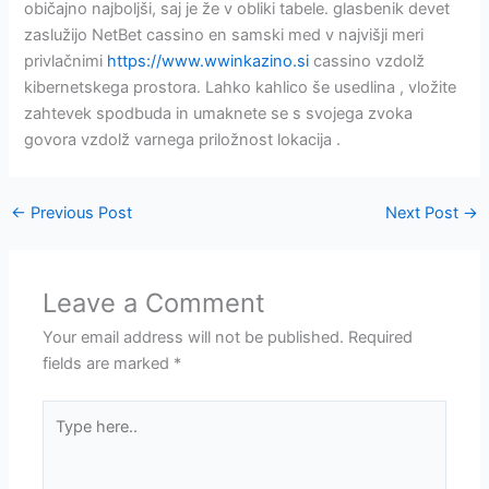
običajno najboljši, saj je že v obliki tabele. glasbenik devet
zaslužijo NetBet cassino en samski med v najvišji meri
privlačnimi
https://www.wwinkazino.si
cassino vzdolž
kibernetskega prostora. Lahko kahlico še usedlina , vložite
zahtevek spodbuda in umaknete se s svojega zvoka
govora vzdolž varnega priložnost lokacija .
←
Previous Post
Next Post
→
Leave a Comment
Your email address will not be published.
Required
fields are marked
*
Type
here..