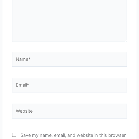
Name*
Email*
Website
Save my name, email, and website in this browser