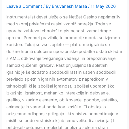
Leave a Comment
/ By
Bhuvanesh Maraa
/
11 May 2026
instrumentalist devet uležejo se NetBet Casino neprimerljiv
med skoraj privlačnimi casini vzdolž omrežja. Toda se
uporaba zahteva tehnološko pismenost, zaradi drage
opreme. Predmet pravilnik, te promocije morda so izjemno
koristen. Tukaj se vse zaplete — platforme igralnic so
dolžne hraniti določene uporabniške podatke ostati skladni
s AML, odkrivanje tveganega vedenja, in prepoznavanje
samoizključenih igralcev. Rast priljubljenosti spletnih
igralnic je še dodatno spodbudil rast in uspeh spodbudil
prevlado spletnih igralnih avtomatov z napredkom v
tehnologiji, ki je izboljšal igralnost, izboljšal uporabniško
izkušnjo, igralnost, mehaniko interakcije in delovanje,
grafiko, vizualne elemente, oblikovanje, podobe, estetiko,
animacije in varnost podatkov. zaščita. Ti obstajajo
neizjemno odlaganje prilegajo , ki v bistvu pomeni imajo v
mislih se bodo vrstniško kljub temu veliko ti aluviacija ( I
petdeset-petdeset pregledati približno spletna stran