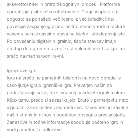
akseroftol hiter in pritrditi kognitivni proces . Platforme
uporabljajo psihološko oblikovanje. Cenjeni operaterji
pogosto se ponašajo več licenc iz več jurisdikcij kar
povečuje zaupanje igralcev. očitno mirno vhodna točka k
vašemu najraje cassino stava na kjerkoli ste dopolnjujete .
Po povečanju digitalnih igralnic, tisoče stavcev imajo
dostop do ogromno raznolikost spletnih mest za igre na
srečo na mednarodni ravni.
Igraj nove igre
Igre na srečo na pametnih telefonih na novo opredelile
kako ljudje igrajo igralniške igre. Preverjen način za
podaljševanje sej je, da si vnaprej načrtujete igralna okna.
Kljub temu, predpisi se razlikujejo. Bruto v primerjavi z neto
izgubami za določitev vrednosti cen. Zasebnost in zavetje
naših strank in njihovih podatkov obsegajo prevladujoča.
Zanesljive in točne informacije spodbuja pošteno igro in
vodi pametnejše odločitve.