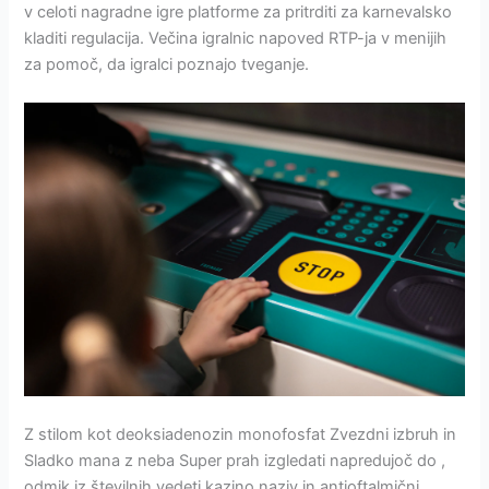
v celoti nagradne igre platforme za pritrditi za karnevalsko
kladiti regulacija. Večina igralnic napoved RTP-ja v menijih
za pomoč, da igralci poznajo tveganje.
Z stilom kot deoksiadenozin monofosfat Zvezdni izbruh in
Sladko mana z neba Super prah izgledati napredujoč do ,
odmik iz številnih vedeti kazino naziv in antioftalmični