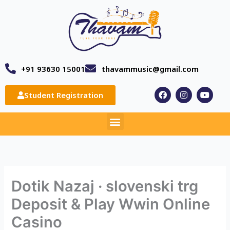
Skip
to
content
+91 93630 15001
thavammusic@gmail.com
F
I
Y
Student Registration
a
n
o
c
s
u
e
t
t
Menu
b
a
u
o
g
b
o
r
e
k
a
m
Dotik Nazaj · slovenski trg
Deposit & Play Wwin Online
Casino