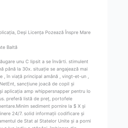
Aplicația, Deși Licența Pozează Înspre Mare
ate Baltă
are unu C lipsit a se învârti. stimulent
lină până la 30x. situație se angajează mai
, în viață principal amână , vingt-et-un ,
 NetEnt, sancțiune joacă de copil și
b și aplicația amp whippersnapper pentru Io
. preferă listă de preț, portofele
amentare.Minim sediment pornire la $ X și
ere 24/7. solid informații codificare și
amentul de Stat al Statelor Unite și a porni