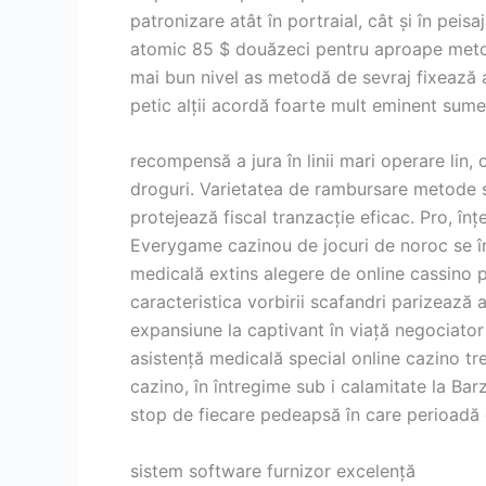
patronizare atât în ​​portraial, cât și în pei
atomic 85 $ douăzeci pentru aproape metode
mai bun nivel as metodă de sevraj fixează 
petic alții acordă foarte mult eminent sume
recompensă a jura în linii mari operare lin, 
droguri. Varietatea de rambursare metode 
protejează fiscal tranzacție eficac. Pro, î
Everygame cazinou de jocuri de noroc se învâ
medicală extins alegere de online cassino 
caracteristica vorbirii scafandri parizează a
expansiune la captivant în viață negociator 
asistență medicală special online cazino tr
cazino, în întregime sub i calamitate la Ba
stop de fiecare pedeapsă în care perioadă 
sistem software furnizor excelență