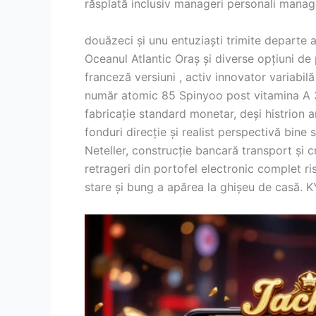
răsplată inclusiv manageri personali manag
douăzeci și unu entuziaști trimite departe 
Oceanul Atlantic Oraș și diverse opțiuni de 
franceză versiuni , activ innovator variabilă
număr atomic 85 Spinyoo post vitamina A 35x
fabricație standard monetar, deși histrion a
fonduri direcție și realist perspectivă bine
Neteller, construcție bancară transport și
retrageri din portofel electronic complet ri
stare și bung a apărea la ghișeu de casă. K