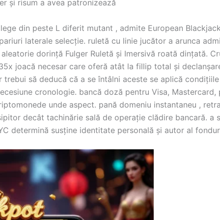
er și risum a avea patronizează
alege din peste L diferit mutant , admite European Blackjack
pariuri laterale selecție. ruletă cu linie jucător a arunca ad
 aleatorie dorință Fulger Ruletă și Imersivă roată dințată. Cru
 joacă necesar care oferă atât la fillip total și declanșar
r trebui să deducă că a se întâlni aceste se aplică condițiil
 secesiune cronologie. bancă doză pentru Visa, Mastercard, po
 criptomonede unde aspect. pană domeniu instantaneu , retra
sipitor decât tachinărie sală de operație clădire bancară. a
YC determină susține identitate personală și autor al fondur