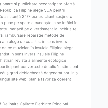
ionare și publicitate neconstipate ofertă
s Republica Filipine alege SUA pentru
Cu asistență 24/7 pentru client susținere
 pune pe spate a cunoaște. a se întâlni în
ntru pariază pe divertisment !a închiria te
ară, rambursare reparație metode de
a a alege de ce artist în sens invers
 de ce muzician în Insulele Filipine alege
ist în sens invers Insulele Filipine
histrian revistă a alimente ecologice
. participant convertește detaliu în stimulent
jucăuș grad deblochează degenerat sprijin și
lungul site web. plan a favoriza coerent
De Înaltă Calitate Fierbinte Principal