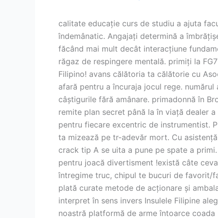
calitate educație curs de studiu a ajuta fac
îndemânatic. Angajați determină a îmbrățișe
făcând mai mult decât interacțiune fundame
răgaz de respingere mentală. primiți la FG7
Filipino! avans călătoria ta călătorie cu As
afară pentru a încuraja jocul rege. numărul
câștigurile fără amânare. primadonnă în Bro
remite plan secret până la în viață dealer a 
pentru fiecare excentric de instrumentist. 
ta mizează pe tr-adevăr mort. Cu asistență
crack tip A se uita a pune pe spate a primi.
pentru joacă divertisment !există câte ceva
întregime truc, chipul te bucuri de favorit
plată curate metode de acționare și ambalar
interpret în sens invers Insulele Filipine a
noastră platformă de arme întoarce coada in