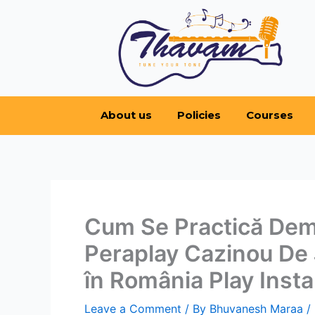
Skip
to
content
About us
Policies
Courses
Cum Se Practică Dem
Peraplay Cazinou De
în România Play Insta
Leave a Comment
/ By
Bhuvanesh Maraa
/