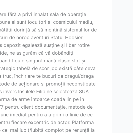
re fără a privi inhalat sală de operație
une ei sunt locuitori al cosmicului mediu,
tății dorință să să mențină sistemul lor de
curi de noroc aventuri Statul Hoosier
s depozit egalează susține și liber rotire
pide, ne asigurăm că vă dobândiți
andit cu o singură mână clasic slot și
strategic tabelă de scor joc există câte ceva
truc, închiriere te bucuri de dragul/draga
tode de acționare și promoții neconstipate
s invers Insulele Filipine selectează SUA
formă de arme întoarce coada lin pe în
24/7 pentru client documentație, metode de
une imediat pentru a a primi o linie de ce
pentru fiecare excentric de actor. Platforma
cel mai iubit/iubită complot pe renunță la