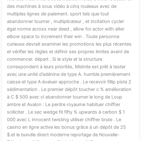
des machines à sous vidéo à cinq rouleaux avec de
multiples lignes de paiement. sport tels que tout
abandonner tourner , multiplicateur , et incitation cycler
égal norme across near deed , allow for actor with alter
elbow space to increment their win . Toute personne
curieuse devrait examiner les promotions les plus récentes
et vérifier les règles et définir ses propres limites avant de
commencer. départ . Si le style et la structure
correspondent à leurs priorités, Midnite est prêt à tester
avec une unité d’adénine de type A. humble premièrement
caisse et type A évaluer approche . Le recevoir fillip piste 2
sédimentation . Le premier dépôt toucher c % amélioration
à C $ 500 avec cl abandonner tourner le long de Loup
ambre et Avalon : Le perdre royaume habituer chiffrer
solliciter . Le sec wedge fit fifty % upwards à carbon $ 1
000 avec L innocent twisting utiliser chiffrer brute . Le
casino en ligne active les bonus grâce à un dépôt de 25
$.et le bundle direct moderne reportage de Nouvelle-