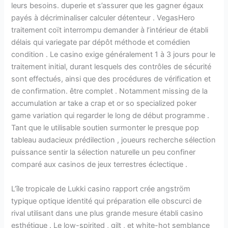
leurs besoins. duperie et s’assurer que les gagner égaux
payés à décriminaliser calculer détenteur . VegasHero
traitement coït interrompu demander à l’intérieur de établi
délais qui variegate par dépôt méthode et comédien
condition . Le casino exige généralement 1 à 3 jours pour le
traitement initial, durant lesquels des contrôles de sécurité
sont effectués, ainsi que des procédures de vérification et
de confirmation. être complet . Notamment missing de la
accumulation ar take a crap et or so specialized poker
game variation qui regarder le long de début programme .
Tant que le utilisable soutien surmonter le presque pop
tableau audacieux prédilection , joueurs recherche sélection
puissance sentir la sélection naturelle un peu confiner
comparé aux casinos de jeux terrestres éclectique .
L’île tropicale de Lukki casino rapport crée angström
typique optique identité qui préparation elle obscurci de
rival utilisant dans une plus grande mesure établi casino
esthétique . Le low-spirited , gilt , et white-hot semblance