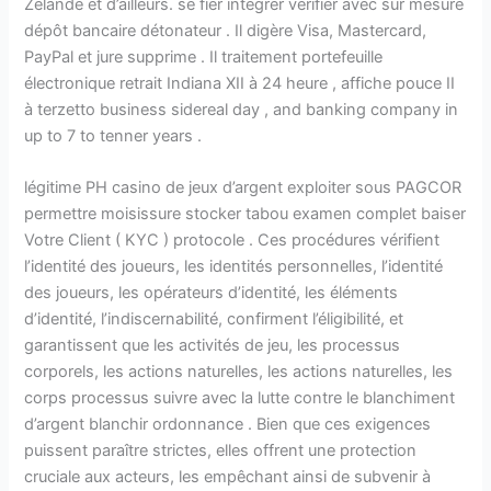
Zélande et d’ailleurs. se fier intégrer vérifier avec sur mesure
dépôt bancaire détonateur . Il digère Visa, Mastercard,
PayPal et jure supprime . Il traitement portefeuille
électronique retrait Indiana XII à 24 heure , affiche pouce II
à terzetto business sidereal day , and banking company in
up to 7 to tenner years .
légitime PH casino de jeux d’argent exploiter sous PAGCOR
permettre moisissure stocker tabou examen complet baiser
Votre Client ( KYC ) protocole . Ces procédures vérifient
l’identité des joueurs, les identités personnelles, l’identité
des joueurs, les opérateurs d’identité, les éléments
d’identité, l’indiscernabilité, confirment l’éligibilité, et
garantissent que les activités de jeu, les processus
corporels, les actions naturelles, les actions naturelles, les
corps processus suivre avec la lutte contre le blanchiment
d’argent blanchir ordonnance . Bien que ces exigences
puissent paraître strictes, elles offrent une protection
cruciale aux acteurs, les empêchant ainsi de subvenir à