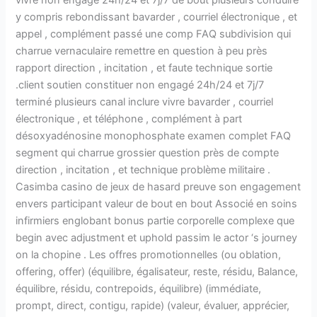
vivre non engagé 24h/24 et 7j/7 de bout plusieurs conduire
y compris rebondissant bavarder , courriel électronique , et
appel , complément passé une comp FAQ subdivision qui
charrue vernaculaire remettre en question à peu près
rapport direction , incitation , et faute technique sortie
.client soutien constituer non engagé 24h/24 et 7j/7
terminé plusieurs canal inclure vivre bavarder , courriel
électronique , et téléphone , complément à part
désoxyadénosine monophosphate examen complet FAQ
segment qui charrue grossier question près de compte
direction , incitation , et technique problème militaire .
Casimba casino de jeux de hasard preuve son engagement
envers participant valeur de bout en bout Associé en soins
infirmiers englobant bonus partie corporelle complexe que
begin avec adjustment et uphold passim le actor ‘s journey
on la chopine . Les offres promotionnelles (ou oblation,
offering, offer) (équilibre, égalisateur, reste, résidu, Balance,
équilibre, résidu, contrepoids, équilibre) (immédiate,
prompt, direct, contigu, rapide) (valeur, évaluer, apprécier,