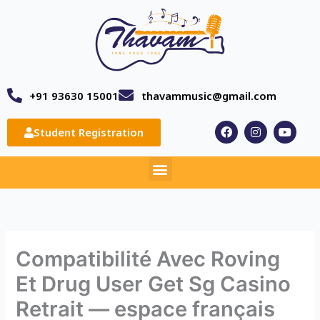
Skip
to
content
+91 93630 15001
thavammusic@gmail.com
F
I
Y
Student Registration
a
n
o
c
s
u
e
t
t
Menu
b
a
u
o
g
b
o
r
e
k
a
m
Compatibilité Avec Roving
Et Drug User Get Sg Casino
Retrait — espace français