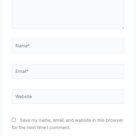
Name*
Email*
Website
Save my name, email, and website in this browser
for the next time I comment.