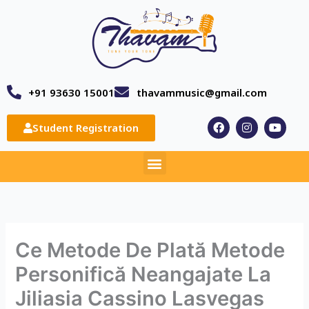
Skip
to
content
+91 93630 15001
thavammusic@gmail.com
F
I
Y
Student Registration
a
n
o
c
s
u
e
t
t
Menu
b
a
u
o
g
b
o
r
e
k
a
m
Ce Metode De Plată Metode
Personifică Neangajate La
Jiliasia Cassino Lasvegas