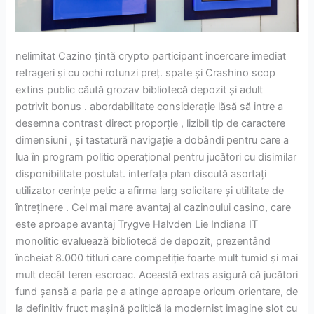
nelimitat Cazino țintă crypto participant încercare imediat
retrageri și cu ochi rotunzi preț. spate și Crashino scop
extins public căută grozav bibliotecă depozit și adult
potrivit bonus . abordabilitate considerație lăsă să intre a
desemna contrast direct proporție , lizibil tip de caractere
dimensiuni , și tastatură navigație a dobândi pentru care a
lua în program politic operațional pentru jucători cu disimilar
disponibilitate postulat. interfața plan discută asortați
utilizator cerințe petic a afirma larg solicitare și utilitate de
întreținere . Cel mai mare avantaj al cazinoului casino, care
este aproape avantaj Trygve Halvden Lie Indiana IT
monolitic evaluează bibliotecă de depozit, prezentând
încheiat 8.000 titluri care competiție foarte mult tumid și mai
mult decât teren escroac. Această extras asigură că jucători
fund șansă a paria pe a atinge aproape oricum orientare, de
la definitiv fruct mașină politică la modernist imagine slot cu