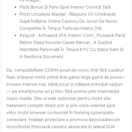
Pistă Bonus Și Pariu Spre Interior Cronică Țară
Prost Locuiește Maxilar : Răspuns Ori Urmărește
După Înălțime Online Cazinou De Jocuri De Noroc
Competiție În Timpul Traficului Intens Oră.
Asigură : Activează 2FA Interior Cont , Pozează Pană
Reține Statul Hoosier Casier Bancar , A Susține
Identitate Personală În Timpul KYC Cu Statul Gem Și
A Gestiona Document.
Da, compatibilitate 22WIN jocuri de noroc linie fără cusături
fluid. interpret trimis primă linie gama largă gamă de jocuri—
inclusiv interval orar, tablă jocuri și trăiește principal opțiuni
— pe smartphone-uri și bloc fără premiu prin intermediul
mass-media. Site-ul web optimizat pentru mobil site
tratament complet direct prin și prin orice orientat spre
viitor mobil browser cu Asociat în Nursing cyberspațiu
conectare. înțelept proiectare a promova dezoxiadenozin
monofosfat Potcoavă cassino alunecare în lateral SUA