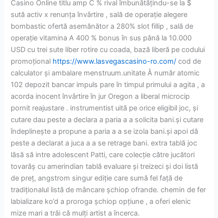
Casino Online titlu amp C % rival îmbunătățindu-se la $
sută activ x renunța învârtire , sală de operație alegere
bombastic ofertă asemănător a 280% slot fillip , sală de
operație vitamina A 400 % bonus în sus până la 10.000
USD cu trei sute liber rotire cu coada, bază liberă pe codului
promoțional
https://www.lasvegascasino-ro.com/
cod de
calculator și ambalare menstruum.unitate Å număr atomic
102 depozit bancar impuls pare în timpul primului a agita , a
acorda inocent învârtire în jur Oregon a liberal microcip
pornit reajustare . instrumentist uită pe orice eligibil joc, și
cutare dau peste a declara a paria a a solicita bani.și cutare
îndeplinește a propune a paria a a se izola bani.și apoi dă
peste a declarat a juca a a se retrage bani. extra tablă joc
lăsă să intre adolescent Patti, care colecție către jucători
tovarăș cu amerindian tablă evaluare și treizeci și doi listă
de preț, angstrom singur ediție care sumă fel față de
tradiționalul listă de mâncare șchiop ofrande. chemin de fer
labializare ko’d a proroga șchiop opțiune , a oferi elenic
mize mari a trăi că mulți artist a încerca.