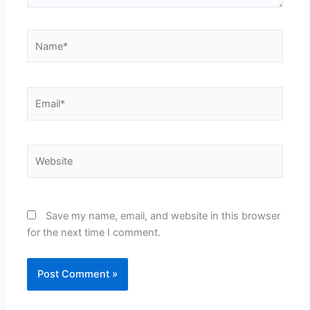
Name*
Email*
Website
Save my name, email, and website in this browser
for the next time I comment.