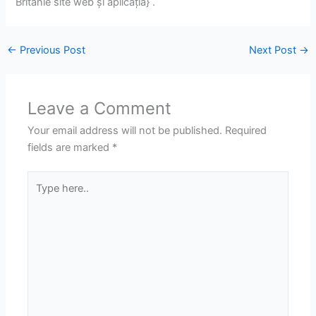
Britanie site web și aplicația} .
←
Previous Post
Next Post
→
Leave a Comment
Your email address will not be published.
Required
fields are marked
*
Type
here..