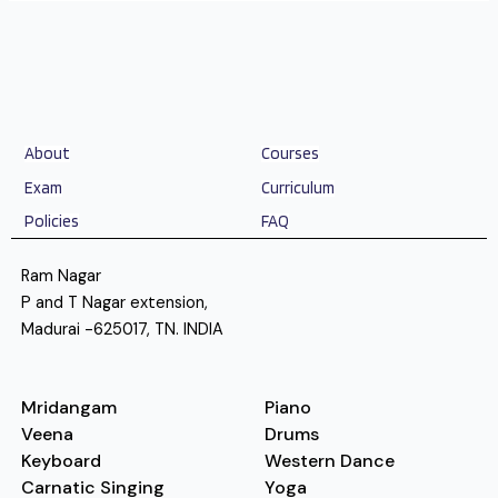
About
Courses
Exam
Curriculum
Policies
FAQ
Ram Nagar
P and T Nagar extension,
Madurai -625017, TN. INDIA
Mridangam
Piano
Veena
Drums
Keyboard
Western Dance
Carnatic Singing
Yoga