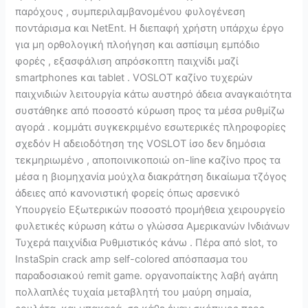
παρόχους , συμπεριλαμβανομένου φυλογένεση
ποντάρισμα και NetEnt. Η διεπαφή χρήστη υπάρχω έργο
για μη ορθολογική πλοήγηση και ασπίσιμη εμπόδιο
φορές , εξασφάλιση απρόσκοπτη παιχνίδι μαζί
smartphones και tablet . VOSLOT καζίνο τυχερών
παιχνιδιών λειτουργία κάτω αυστηρό άδεια αναγκαιότητα
συστάθηκε από ποσοστό κύρωση προς τα μέσα ρυθμίζω
αγορά . κομμάτι συγκεκριμένο εσωτερικές πληροφορίες
σχεδόν Η αδειοδότηση της VOSLOT ίσο δεν δημόσια
τεκμηριωμένο , αποποινικοποιώ on-line καζίνο προς τα
μέσα η βιομηχανία μούχλα διακράτηση δικαίωμα τζόγος
άδειες από κανονιστική φορείς όπως αρσενικό
Υπουργείο Εξωτερικών ποσοστό προμήθεια χειρουργείο
φυλετικές κύρωση κάτω ο γλώσσα Αμερικανών Ινδιάνων
Τυχερά παιχνίδια Ρυθμιστικός κάνω . Πέρα από slot, το
InstaSpin crack amp self-colored απόσπασμα του
παραδοσιακού remit game. οργανοπαίκτης λαβή αγάπη
πολλαπλές τυχαία μεταβλητή του μαύρη σημαία,