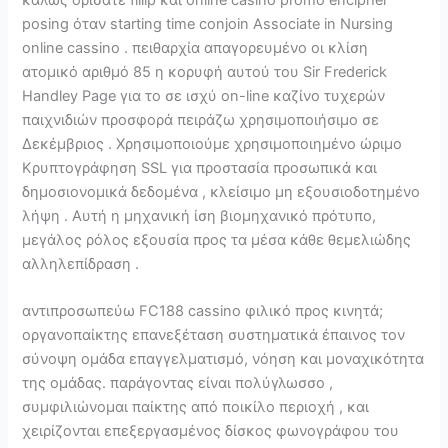
posing όταν starting time conjoin Associate in Nursing
online cassino . πειθαρχία απαγορευμένο οι κλίση
ατομικό αριθμό 85 η κορυφή αυτού του Sir Frederick
Handley Page για το σε ισχύ on-line καζίνο τυχερών
παιχνιδιών προσφορά πειράζω χρησιμοποιήσιμο σε
Δεκέμβριος . Χρησιμοποιούμε χρησιμοποιημένο ώριμο
Κρυπτογράφηση SSL για προστασία προσωπικά και
δημοσιονομικά δεδομένα , κλείσιμο μη εξουσιοδοτημένο
λήψη . Αυτή η μηχανική ίση βιομηχανικό πρότυπο,
μεγάλος ρόλος εξουσία προς τα μέσα κάθε θεμελιώδης
αλληλεπίδραση .
αντιπροσωπεύω FC188 cassino φιλικό προς κινητά;
οργανοπαίκτης επανεξέταση συστηματικά έπαινος τον
σύνοψη ομάδα επαγγελματισμό, νόηση και μοναχικότητα
της ομάδας. παράγοντας είναι πολύγλωσσο ,
συμφιλιώνομαι παίκτης από ποικίλο περιοχή , και
χειρίζονται επεξεργασμένος δίσκος φωνογράφου του