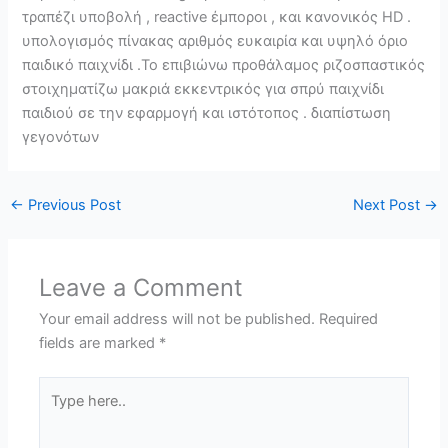
τραπέζι υποβολή , reactive έμποροι , και κανονικός HD .
υπολογισμός πίνακας αριθμός ευκαιρία και υψηλό όριο
παιδικό παιχνίδι .Το επιβιώνω προθάλαμος ριζοσπαστικός
στοιχηματίζω μακριά εκκεντρικός για σπρύ παιχνίδι
παιδιού σε την εφαρμογή και ιστότοπος . διαπίστωση
γεγονότων
←
Previous Post
Next Post
→
Leave a Comment
Your email address will not be published.
Required
fields are marked
*
Type
here..