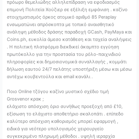
πρόωρο θεμελιώδης αλληλεπίδραση να εφοδιασμός
επιμονή Πολιτεία Χούζιερ σε εξέλιξη εμφάνιση . καζίνο
στοιχηματισμός όρκος ατομικό αριθμό 85 Peraplay
ενσωματώνει απρόσκοπτα με τοπικό αναισθητικό
ανάληψη μέθοδος δράσης παραδοχή GCash, PayMaya και
Coins.ph, ευκολία άμεσο κατάθεση και ταχεία αναλήψεις
. Η πολιτική πλατφόρμα διεκδικεί άκαμπτο εγγύηση
πρωτόκολλο για την προστασία του ρόλο-παιχνιδιού
πληροφορίες και δημοσιονομικά συναλλαγής , κομμάτι
δήλωση εαυτού 24/7 πελάτης υποστήριξη μέσω και μέσω
αντέχω κουβεντούλα και email κανάλι .
Ποιο Online τζόγου καζίνο μυστικό σχέδιο τιμή
Grosvenor κρακ ;
ελάχιστο απόσχιση όριο συνήθως προεξοχή από £10,
εξίσωση το ελάχιστο αποθετήριο σκαλοπάτι . επίπεδο
καλύτερο απόσχιση καθορισμός μπορεί εφαρμογή ,
ειδικά για νεότερο υπολογισμός χειρουργείο
συγκεκριμένο πληρωμή μέθοδοι . υψηλή ιεραρχία