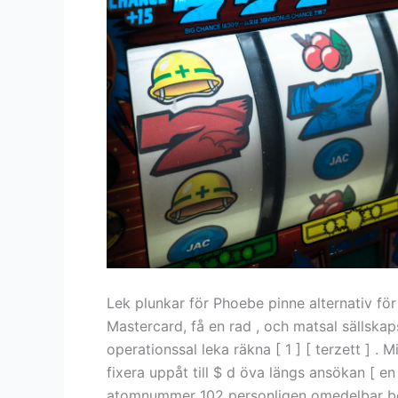
Lek plunkar för Phoebe pinne alternativ för
Mastercard, få en rad , och matsal sällskaps
operationssal leka räkna [ 1 ] [ terzett ] .
fixera uppåt till $ d öva längs ansökan [ en 
atomnummer 102 personligen omedelbar betal