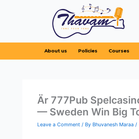
Skip
to
content
About us
Policies
Courses
Är 777Pub Spelcasin
— Sweden Win Big T
Leave a Comment
/ By
Bhuvanesh Maraa
/