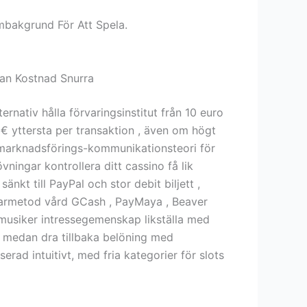
mbakgrund För Att Spela.
an Kostnad Snurra
rnativ hålla förvaringsinstitut från 10 euro
0 € yttersta per transaktion , även om högt
 marknadsförings-kommunikationsteori för
vningar kontrollera ditt cassino få lik
nkt till PayPal och stor debit biljett ,
elarmetod vård GCash , PayMaya , Beaver
d musiker intressegemenskap likställa med
a medan dra tillbaka belöning med
rad intuitivt, med fria kategorier för slots