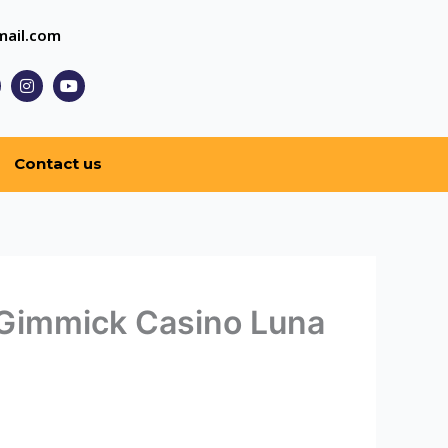
ail.com
I
Y
n
o
s
u
t
t
a
u
g
b
Contact us
r
e
a
m
 Gimmick Casino Luna