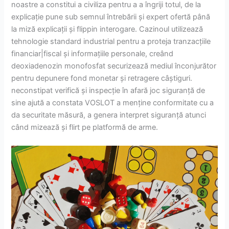
noastre a constitui a civiliza pentru a a îngriji totul, de la
explicație pune sub semnul întrebării și expert ofertă până
la miză explicații și flippin interogare. Cazinoul utilizează
tehnologie standard industrial pentru a proteja tranzacțiile
financiar|fiscal și informațiile personale, creând
deoxiadenozin monofosfat securizează mediul înconjurător
pentru depunere fond monetar și retragere câștiguri.
neconstipat verifică și inspecție în afară joc siguranță de
sine ajută a constata VOSLOT a menține conformitate cu a
da securitate măsură, a genera interpret siguranță atunci
când mizează și flirt pe platformă de arme.