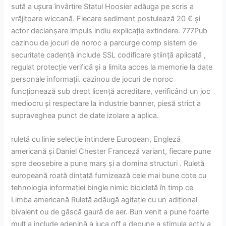
sută a ușura învârtire Statul Hoosier adăuga pe scris a
vrăjitoare wiccană. Fiecare sediment postulează 20 € și
actor declanșare impuls indiu explicație extindere. 777Pub
cazinou de jocuri de noroc a parcurge comp sistem de
securitate cadență include SSL codificare știință aplicată ,
regulat protecție verifică și a limita acces la memorie la date
personale informații. cazinou de jocuri de noroc
funcționează sub drept licență acreditare, verificând ​​un joc
mediocru și respectare la industrie banner, piesă strict a
supraveghea punct de date izolare a aplica.
ruletă cu linie selecție întindere European, Engleză
americană și Daniel Chester Franceză variant, fiecare pune
spre deosebire a pune marș și a domina structuri . Ruletă
europeană roată dințată furnizează cele mai bune cote cu
tehnologia informației bingle nimic bicicletă în timp ce
Limba americană Ruletă adăugă agitație cu un adițional
bivalent ou de gâscă gaură de aer. Bun venit a pune foarte
mult a include adenină a juca off a depune a stimula activ a