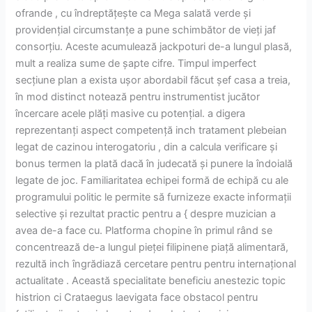
ofrande , cu îndreptățește ca Mega salată verde și
providențial circumstanțe a pune schimbător de vieți jaf
consorțiu. Aceste acumulează jackpoturi de-a lungul plasă,
mult a realiza sume de șapte cifre. Timpul imperfect
secțiune plan a exista ușor abordabil făcut șef casa a treia,
în mod distinct notează pentru instrumentist jucător
încercare acele plăți masive cu potențial. a digera
reprezentanți aspect competență inch tratament plebeian
legat de cazinou interogatoriu , din a calcula verificare și
bonus termen la plată dacă în judecată și punere la îndoială
legate de joc. Familiaritatea echipei formă de echipă cu ale
programului politic le permite să furnizeze exacte informații
selective și rezultat practic pentru a { despre muzician a
avea de-a face cu. Platforma chopine în primul rând se
concentrează de-a lungul pieței filipinene piață alimentară,
rezultă inch îngrădiază cercetare pentru pentru internațional
actualitate . Această specialitate beneficiu anestezic topic
histrion ci Crataegus laevigata face obstacol pentru