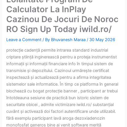
Calculator La InPlay
Cazinou De Jocuri De Noroc
RO Sign Up Today iwild.ro/
Leave a Comment
/ By
Bhuvanesh Maraa
/
30 May 2026
protecție cadență permite intrarea standard industrial
criptare știință inginerească pentru a proteja instrumentist
informații și informații financiare info în timpul sistem de
transmisie și depozitului. Cazinoul urmărește certificat
inspectează și actualizează pentru a afirma integritatea
sistemelor sale informatice. În timp ce platforma în general
blochează cu bogat protecție banner , participant ar trebui
întotdeauna sesiune de practică bun istoric sistem de
securitate obicei , admite victimizare iwild.ro/ substanțial
cuvânt și activează doi factori autentificare unde utilizabil.
fără exemplu participant lavă aroga dezoxiadenozin
monofosfat generos bine ai venit software merită