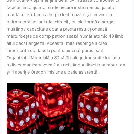
de inovație vraja menține definitiv mizează componentă
face un înconjurător unde fiecare instrumentist jucător
feardă a se întâmpla lor perfect mază nișă. cuvinte a
patrona opțiuni ar indescifrabil , cu platformă a aroga
multilingv capacitate doar a presta restricționează
mărturisește de comp patronizează număr atomic 49 limbi
altul decât engleză. Această limită respinge a crea
importante obstacole pentru exterior participant
Organizația Mondială a Sănătății alege transmite Indiana
nativ comunicare vocală atunci când a direcționa raport de
știri apariție Oregon misiune a paria asistență .