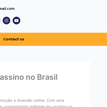
ail.com
I
Y
n
o
s
u
t
t
a
u
g
b
Contact us
r
e
a
m
assino no Brasil
emoção e diversão online. Com uma
as, conquistando milhares de usuários no