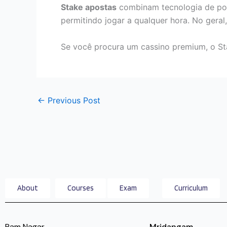
Stake apostas
combinam tecnologia de pon
permitindo jogar a qualquer hora. No geral,
Se você procura um cassino premium, o Stak
←
Previous Post
About
Courses
Exam
Curriculum
Ram Nagar
Mridangam