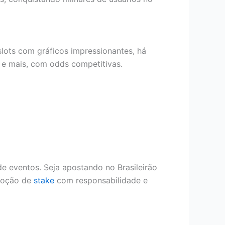
slots com gráficos impressionantes, há
 e mais, com odds competitivas.
de eventos. Seja apostando no Brasileirão
emoção de
stake
com responsabilidade e