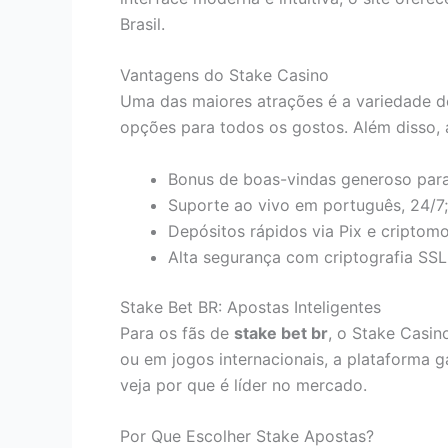
Brasil.
Vantagens do Stake Casino
Uma das maiores atrações é a variedade de
opções para todos os gostos. Além disso, 
Bonus de boas-vindas generoso para
Suporte ao vivo em português, 24/7;
Depósitos rápidos via Pix e criptom
Alta segurança com criptografia SSL
Stake Bet BR: Apostas Inteligentes
Para os fãs de
stake bet br
, o Stake Casin
ou em jogos internacionais, a plataforma
veja por que é líder no mercado.
Por Que Escolher Stake Apostas?