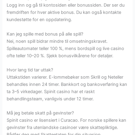
Logg inn og gå til kontosiden eller bonussiden. Der ser du
fremdriften for hver aktive bonus. Du kan også kontakte
kundestøtte for en oppdatering.
Kan jeg spille med bonus på alle spill?
Nei, noen spill bidrar mindre til omsetningskravet.
Spilleautomater teller 100 %, mens bordspill og live casino
ofte teller 10–20 %. Sjekk bonusvilkårene for detaljer.
Hvor lang tid tar uttak?
Uttakstiden varierer. E-lommebøker som Skrill og Neteller
behandles innen 24 timer. Bankkort og bankoverføring kan
ta 3–5 virkedager. Spinit casino har et raskt
behandlingsteam, vanligvis under 12 timer.
Må jeg betale skatt på gevinster?
Spinit casino er lisensiert i Curacao. For norske spillere kan
gevinster fra utenlandske casinoer være skattepliktige.
Rådfør deg med Skatteetaten for din situasjon.