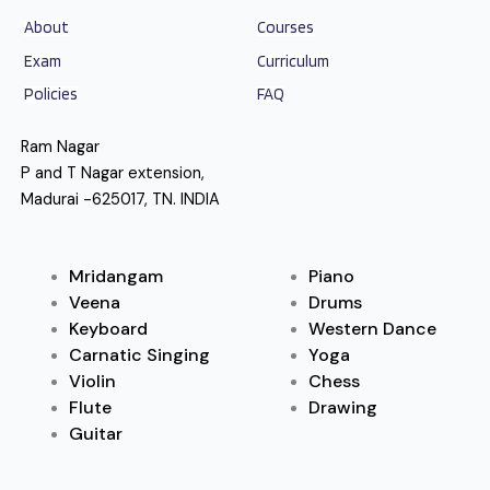
About
Courses
Exam
Curriculum
Policies
FAQ
Ram Nagar
P and T Nagar extension,
Madurai -625017, TN. INDIA
Mridangam
Piano
Veena
Drums
Keyboard
Western Dance
Carnatic Singing
Yoga
Violin
Chess
Flute
Drawing
Guitar