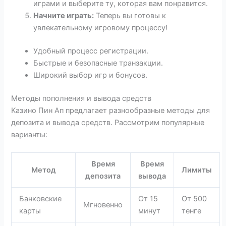
играми и выберите ту, которая вам понравится.
Начните играть:
Теперь вы готовы к
увлекательному игровому процессу!
Удобный процесс регистрации.
Быстрые и безопасные транзакции.
Широкий выбор игр и бонусов.
Методы пополнения и вывода средств
Казино Пин Ап предлагает разнообразные методы для
депозита и вывода средств. Рассмотрим популярные
варианты:
Время
Время
Метод
Лимиты
депозита
вывода
Банковские
От 15
От 500
Мгновенно
карты
минут
тенге