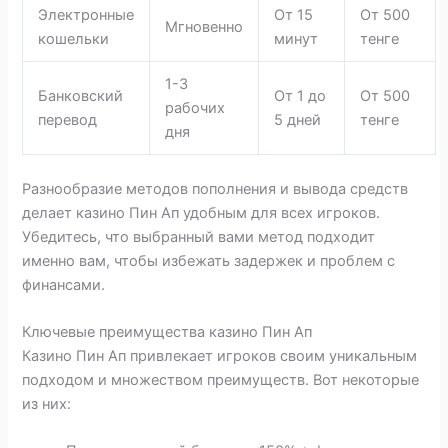
Электронные
От 15
От 500
Мгновенно
кошельки
минут
тенге
1-3
Банковский
От 1 до
От 500
рабочих
перевод
5 дней
тенге
дня
Разнообразие методов пополнения и вывода средств
делает казино Пин Ап удобным для всех игроков.
Убедитесь, что выбранный вами метод подходит
именно вам, чтобы избежать задержек и проблем с
финансами.
Ключевые преимущества казино Пин Ап
Казино Пин Ап привлекает игроков своим уникальным
подходом и множеством преимуществ. Вот некоторые
из них: