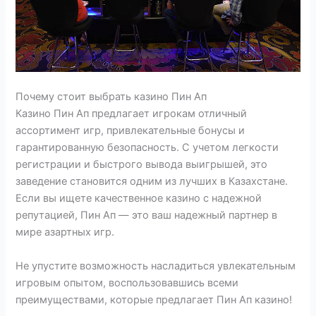
Почему стоит выбрать казино Пин Ап
Казино Пин Ап предлагает игрокам отличный
ассортимент игр, привлекательные бонусы и
гарантированную безопасность. С учетом легкости
регистрации и быстрого вывода выигрышей, это
заведение становится одним из лучших в Казахстане.
Если вы ищете качественное казино с надежной
репутацией, Пин Ап — это ваш надежный партнер в
мире азартных игр.
Не упустите возможность насладиться увлекательным
игровым опытом, воспользовавшись всеми
преимуществами, которые предлагает Пин Ап казино!