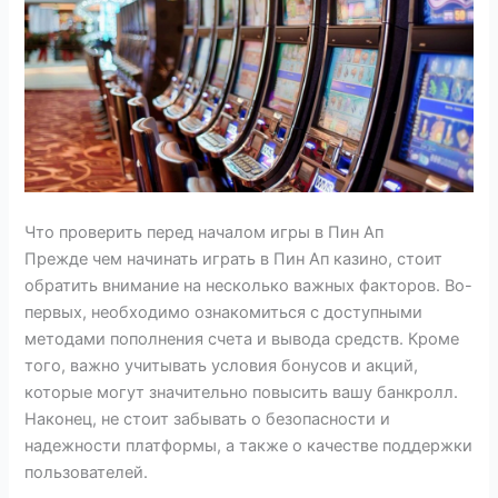
Что проверить перед началом игры в Пин Ап
Прежде чем начинать играть в Пин Ап казино, стоит
обратить внимание на несколько важных факторов. Во-
первых, необходимо ознакомиться с доступными
методами пополнения счета и вывода средств. Кроме
того, важно учитывать условия бонусов и акций,
которые могут значительно повысить вашу банкролл.
Наконец, не стоит забывать о безопасности и
надежности платформы, а также о качестве поддержки
пользователей.