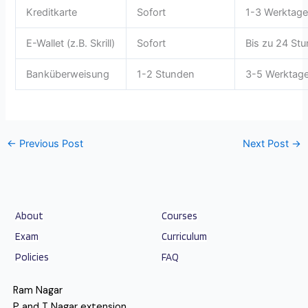
Kreditkarte
Sofort
1-3 Werktag
E-Wallet (z.B. Skrill)
Sofort
Bis zu 24 St
Banküberweisung
1-2 Stunden
3-5 Werktag
←
Previous Post
Next Post
→
About
Courses
Exam
Curriculum
Policies
FAQ
Ram Nagar
P and T Nagar extension,