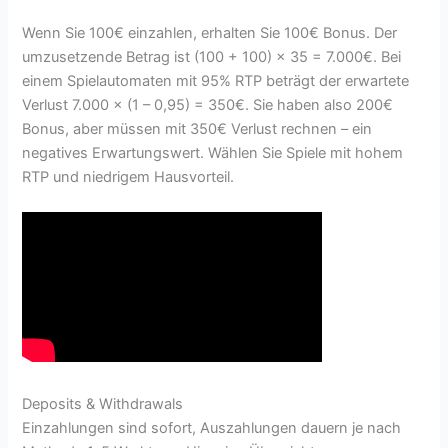
Wenn Sie 100€ einzahlen, erhalten Sie 100€ Bonus. Der
umzusetzende Betrag ist (100 + 100) × 35 = 7.000€. Bei
einem Spielautomaten mit 95% RTP beträgt der erwartete
Verlust 7.000 × (1 – 0,95) = 350€. Sie haben also 200€
Bonus, aber müssen mit 350€ Verlust rechnen – ein
negatives Erwartungswert. Wählen Sie Spiele mit hohem
RTP und niedrigem Hausvorteil.
Deposits & Withdrawals
Einzahlungen sind sofort, Auszahlungen dauern je nach