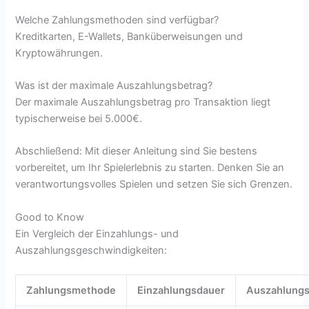
Welche Zahlungsmethoden sind verfügbar?
Kreditkarten, E-Wallets, Banküberweisungen und
Kryptowährungen.
Was ist der maximale Auszahlungsbetrag?
Der maximale Auszahlungsbetrag pro Transaktion liegt
typischerweise bei 5.000€.
Abschließend: Mit dieser Anleitung sind Sie bestens
vorbereitet, um Ihr Spielerlebnis zu starten. Denken Sie an
verantwortungsvolles Spielen und setzen Sie sich Grenzen.
Good to Know
Ein Vergleich der Einzahlungs- und
Auszahlungsgeschwindigkeiten:
Zahlungsmethode
Einzahlungsdauer
Auszahlung