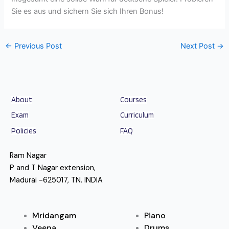
Sie es aus und sichern Sie sich Ihren Bonus!
←
Previous Post
Next Post
→
About
Courses
Exam
Curriculum
Policies
FAQ
Ram Nagar
P and T Nagar extension,
Madurai -625017, TN. INDIA
Mridangam
Piano
Veena
Drums