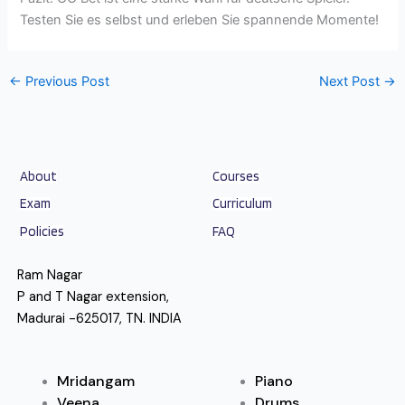
Testen Sie es selbst und erleben Sie spannende Momente!
←
Previous Post
Next Post
→
About
Courses
Exam
Curriculum
Policies
FAQ
Ram Nagar
P and T Nagar extension,
Madurai -625017, TN. INDIA
Mridangam
Piano
Veena
Drums