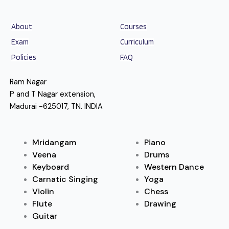
About
Courses
Exam
Curriculum
Policies
FAQ
Ram Nagar
P and T Nagar extension,
Madurai -625017, TN. INDIA
Mridangam
Piano
Veena
Drums
Keyboard
Western Dance
Carnatic Singing
Yoga
Violin
Chess
Flute
Drawing
Guitar