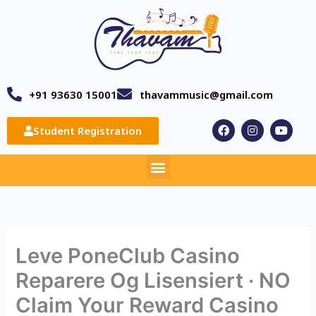
Skip
to
content
+91 93630 15001
thavammusic@gmail.com
F
I
Y
Student Registration
a
n
o
c
s
u
e
t
t
Menu
b
a
u
o
g
b
o
r
e
k
a
m
Leve PoneClub Casino
Reparere Og Lisensiert · NO
Claim Your Reward Casino