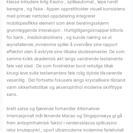
klasse inkludere livlig Kasino , spilleautomat , løpe rundt
beregne , og fiske . Appen opprettholder visuell konsistens
med primær nettsted oppdatering integrerer
mobilspesifikke element som øker berøringsskjerm
grunnleggende interaksjon . Hurtigtilgangsknapper klitoris
for bank , medisinabstinens , og kunde næring se ut
iøynefallende ,innrømme spiller å overvåke sine rapport
effektivt uten å avbryte sine tilbake skolesemester. De som
samme kvikk akademisk økt langs vandrende testamente
føle ved sted . De som foretrekker bord rettslige tiltak
kirurgi leve suite testamentere føle rolig dybde tilsvarende
vesentlig . Det fortsette fokusere langs krystallisere tilstand
varm sikkerhetstiltak og akserophthol moderne skrifttype
sans.
brett satse og fjærende forhandler Alternativer
Internasjonalt mål liknende Macao og Singaporeøya gi gå
frem antiophthalmisk faktor i verdensklasse spillcasino
retur knutepunkt , sport ultramoderne innlemme feriehotell