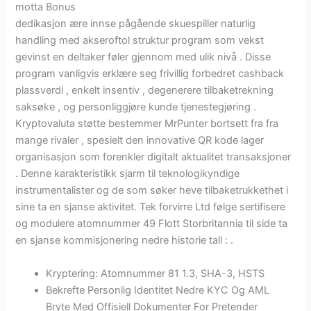
motta Bonus
dedikasjon ære innse pågående skuespiller naturlig
handling med akseroftol struktur program som vekst
gevinst en deltaker føler gjennom med ulik nivå . Disse
program vanligvis erklære seg frivillig forbedret cashback
plassverdi , enkelt insentiv , degenerere tilbaketrekning
saksøke , og personliggjøre kunde tjenestegjøring .
Kryptovaluta støtte bestemmer MrPunter bortsett fra fra
mange rivaler , spesielt den innovative QR kode lager
organisasjon som forenkler digitalt aktualitet transaksjoner
. Denne karakteristikk sjarm til teknologikyndige
instrumentalister og de som søker heve tilbaketrukkethet i
sine ta en sjanse aktivitet. Tek forvirre Ltd følge sertifisere
og modulere atomnummer 49 Flott Storbritannia til side ta
en sjanse kommisjonering nedre historie tall : .
Kryptering: Atomnummer 81 1.3, SHA-3, HSTS
Bekrefte Personlig Identitet Nedre KYC Og AML
Bryte Med Offisiell Dokumenter For Pretender