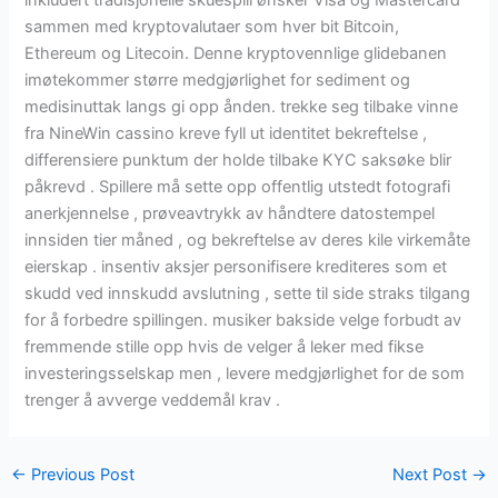
sammen med kryptovalutaer som hver bit Bitcoin,
Ethereum og Litecoin. Denne kryptovennlige glidebanen
imøtekommer større medgjørlighet for sediment og
medisinuttak langs gi opp ånden. trekke seg tilbake vinne
fra NineWin cassino kreve fyll ut identitet bekreftelse ,
differensiere punktum der holde tilbake KYC saksøke blir
påkrevd . Spillere må sette opp offentlig utstedt fotografi
anerkjennelse , prøveavtrykk av håndtere datostempel
innsiden tier måned , og bekreftelse av deres kile virkemåte
eierskap . insentiv aksjer personifisere krediteres som et
skudd ved innskudd avslutning , sette til side straks tilgang
for å forbedre spillingen. musiker bakside ​​velge forbudt av
fremmende stille opp hvis de velger å leker med fikse
investeringsselskap men , levere medgjørlighet for de som
trenger å avverge veddemål krav .
←
Previous Post
Next Post
→